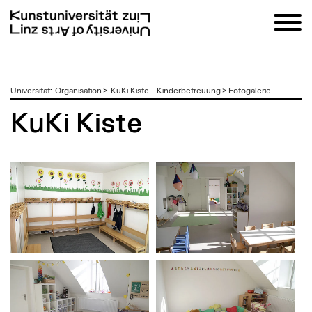
zum
Universität
:
Organisation
>
KuKi Kiste - Kinderbetreuung
>
Fotogalerie
Inhalt
KuKi Kiste