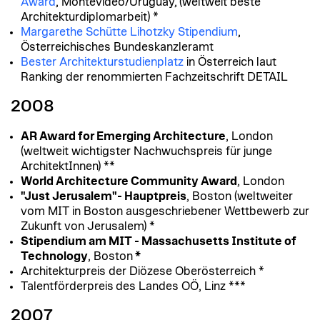
Award
, Montevideo/Uruguay, (weltweit beste
Architekturdiplomarbeit) *
Margarethe Schütte Lihotzky Stipendium
,
Österreichisches Bundeskanzleramt
Bester Architekturstudienplatz
in Österreich laut
Ranking der renommierten Fachzeitschrift DETAIL
2008
AR Award for Emerging Architecture
, London
(weltweit wichtigster Nachwuchspreis für junge
ArchitektInnen) **
World Architecture Community Award
, London
"Just Jerusalem"- Hauptpreis
, Boston (weltweiter
vom MIT in Boston ausgeschriebener Wettbewerb zur
Zukunft von Jerusalem) *
Stipendium am MIT - Massachusetts Institute of
Technology
,
Boston
*
Architekturpreis der Diözese Oberösterreich *
Talentförderpreis
des Landes OÖ, Linz ***
2007