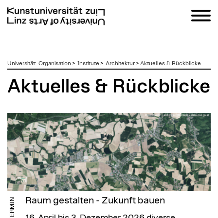
zum
Universität
:
Organisation
>
Institute
>
Architektur
>
Aktuelles & Rückblicke
Inhalt
Aktuelles & Rückblicke
Raum gestalten - Zukunft bauen
TERMIN
16. April bis 3. Dezember 2026
diverse