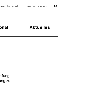
ine
Intranet
english version
onal
Aktuelles
pfung
ung zu