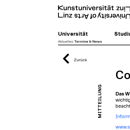
Universität
Stud
Aktuelles
:
Termine & News
zum
Inhalt
Zurück
Co
MITTEILUNG
Das Wi
wichti
beachte
Inform
www.so