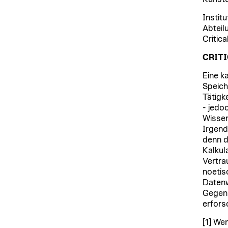
Instit
Abteil
Critica
CRITI
Eine k
Speich
Tätigk
- jedo
Wissen
Irgend
denn d
Kalkul
Vertra
noetis
Datenw
Gegenk
erfors
[1] We