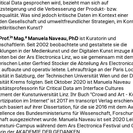
itical Data gesprochen wird, bezieht man sich auf
steigerung und die Verbesserung der Produkt- bzw.
equalität. Was sind jedoch kritische Daten im Kontext einer
en Gesellschaft und umweltfreundlicher Strategien, im Kon
zeitkritischen Kunst?
in
a
Prof.
Mag.
Manuela Naveau, PhD
ist Kuratorin und
schaftlerin. Seit 2002 beobachtete und gestaltete sie die
klungen in der Medienkunst und der Digitalen Kunst imzuge i
eiten bei der Ars Electronica Linz, wo sie gemeinsam mit de
erischen Leiter Gerfried Stocker die Abteilung Ars Electronic
 aufbaute und operativ leitete. Lehraufträge an der Paris Lo
sität in Salzburg, der Technischen Universität Wien und der 
sität Krems folgten. Seit Oktober 2020 ist Manuela Naveau
sitätsprofessorin für Critical Data am Interface Cultures
ment der Kunstuniversität Linz. Ihr Buch "Crowd and Art - K
tizipation im Internet" ist 2017 im transcript Verlag erschien
ch basiert auf ihrer Dissertation, für die sie 2016 mit dem 
ellence des Bundesministeriums für Wissenschaft, Forschu
haft ausgezeichnet wurde. Manuela Naveau ist seit 2020 Lei
nstuni-Campus während dem Ars Electronica Festival und 
atorin der AKADEMIE DER GEDANKEN.