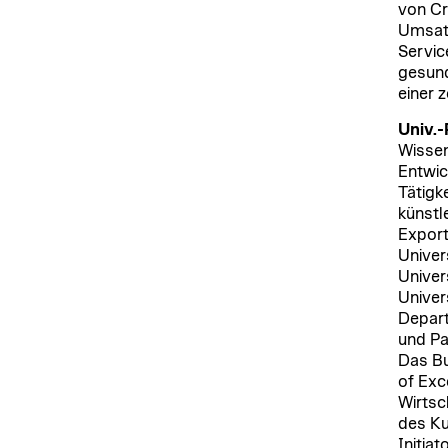
von Cr
Umsatz
Servic
gesund
einer 
Univ.-
Wissen
Entwic
Tätigk
künstl
Export
Univer
Univer
Univer
Depart
und Par
Das Bu
of Exc
Wirtsc
des Ku
Initi