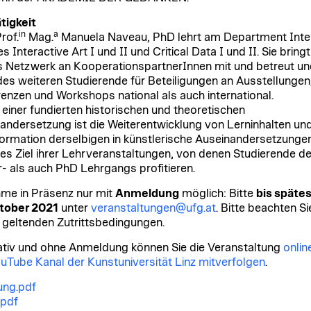
tigkeit
in
a
rof.
Mag.
Manuela Naveau, PhD lehrt am Department Inte
s Interactive Art I und II und Critical Data I und II. Sie bringt
 Netzwerk an KooperationspartnerInnen mit und betreut un
des weiteren Studierende für Beteiligungen an Ausstellungen
enzen und Workshops national als auch international.
einer fundierten historischen und theoretischen
andersetzung ist die Weiterentwicklung von Lerninhalten un
ormation derselbigen in künstlerische Auseinandersetzunge
es Ziel ihrer Lehrveranstaltungen, von denen Studierende d
- als auch PhD Lehrgangs profitieren.
hme in Präsenz nur mit
Anmeldung
möglich: Bitte
bis späte
tober 2021
unter
veranstaltungen@ufg.at
. Bitte beachten Si
l geltenden Zutrittsbedingungen.
ativ und ohne Anmeldung können Sie die Veranstaltung
onlin
uTube Kanal der Kunstuniversität Linz mitverfolgen
.
ung.pdf
.pdf