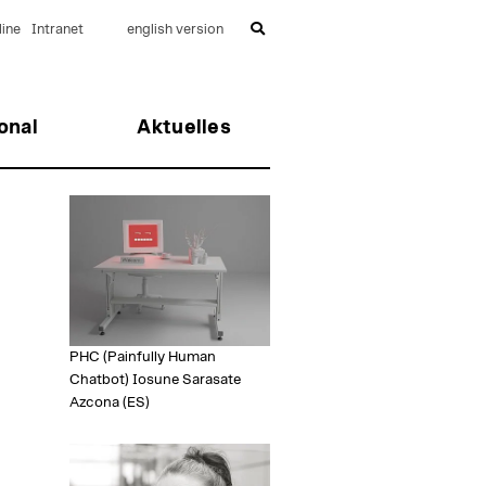
ine
Intranet
english version
onal
Aktuelles
PHC (Painfully Human
Chatbot) Iosune Sarasate
Azcona (ES)