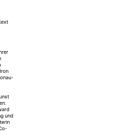
text
hrer
m
a
dron
Donau-
unst
en.
Award
ng und
terin
Co-