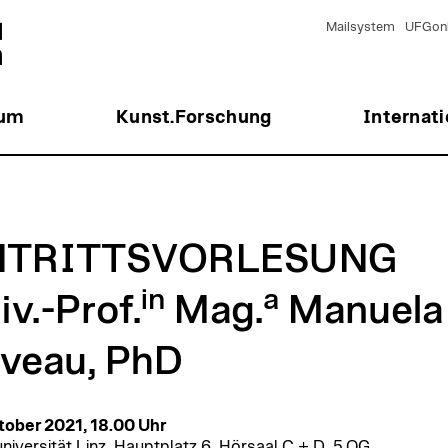
Mailsystem
UFGonl
ium
Kunst.Forschung
Internati
NTRITTSVORLESUNG
in
a
iv.-Prof.
Mag.
Manuela
veau, PhD
tober 2021, 18.00 Uhr
niversität Linz, Hauptplatz 6, Hörsaal C + D, 5.OG