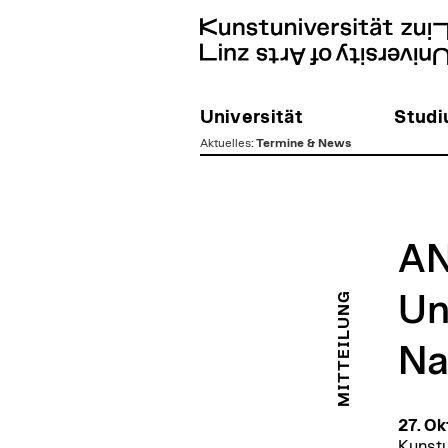
Universität
Stud
Aktuelles
:
Termine & News
zum
Inhalt
A
MITTEILUNG
Un
Na
27. Ok
Kunstu