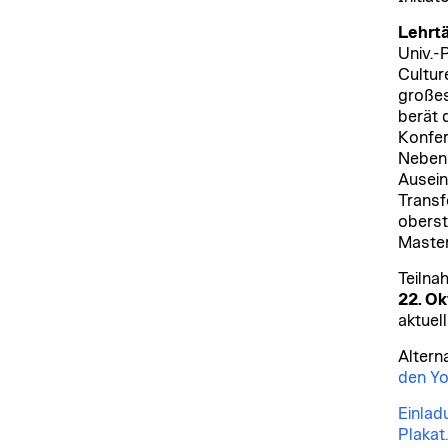
Lehrtä
Univ.-P
Culture
großes
berät 
Konfer
Neben 
Ausein
Transf
oberst
Master
Teilna
22. Ok
aktuel
Altern
den Yo
Einlad
Plakat