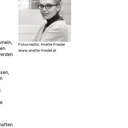
mmeln,
Fotocredits: Anette Friedel
en.
www.anette-friedel.at
 werden
ssen,
in
t
ne
haften