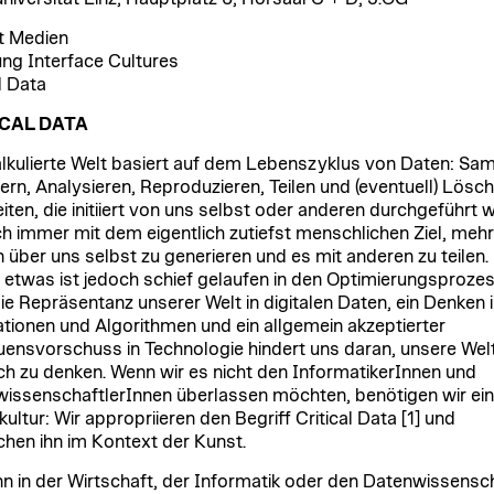
ut Medien
ung Interface Cultures
l Data
CAL DATA
alkulierte Welt basiert auf dem Lebenszyklus von Daten: Sa
ern, Analysieren, Reproduzieren, Teilen und (eventuell) Lösch
eiten, die initiiert von uns selbst oder anderen durchgeführt
ch immer mit dem eigentlich zutiefst menschlichen Ziel, mehr
 über uns selbst zu generieren und es mit anderen zu teilen.
 etwas ist jedoch schief gelaufen in den Optimierungsproze
ie Repräsentanz unserer Welt in digitalen Daten, ein Denken 
ationen und Algorithmen und ein allgemein akzeptierter
uensvorschuss in Technologie hindert uns daran, unsere Wel
ch zu denken. Wenn wir es nicht den InformatikerInnen und
issenschaftlerInnen überlassen möchten, benötigen wir ei
ultur: Wir appropriieren den Begriff Critical Data [1] und
chen ihn im Kontext der Kunst.
nn in der Wirtschaft, der Informatik oder den Datenwissensc