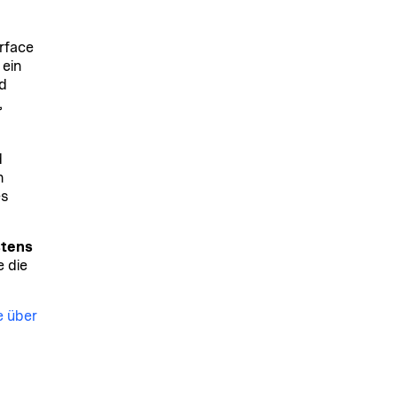
rface
 ein
d
,
d
n
es
stens
e die
e über