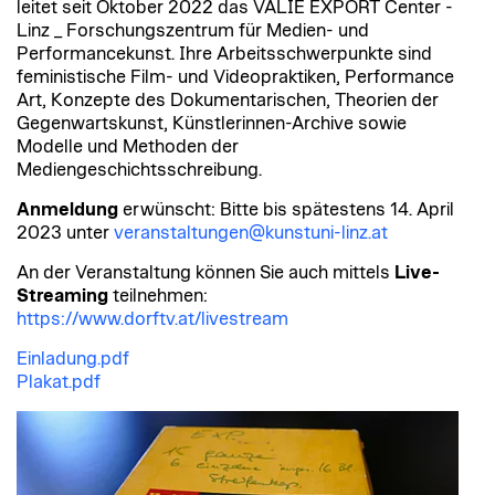
leitet seit Oktober 2022 das VALIE EXPORT Center ­
Linz _ Forschungszentrum für Medien- und
Performancekunst. Ihre Arbeitsschwerpunkte sind
feministische Film- und Videopraktiken, Performance
Art, Konzepte des Dokumentarischen, Theorien der
Gegenwartskunst, Künstlerinnen-Archive sowie
Modelle und Methoden der
Mediengeschichtsschreibung.
Anmeldung
erwünscht: Bitte bis spätestens 14. April
2023 unter
veranstaltungen@kunstuni-linz.at
An der Veranstaltung können Sie auch mittels
Live-
Streaming
teilnehmen:
https://www.dorftv.at/livestream
Einladung.pdf
Plakat.pdf