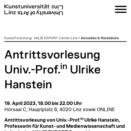
zum
Kunst.Forschung
:
VALIE EXPORT Center Linz
>
Aktuelles & Rückblicke
Inhalt
Antrittsvorlesung
in
Univ.-Prof.
Ulrike
Hanstein
19. April 2023, 18.00 bis 22.00 Uhr
Hörsaal C, Hauptplatz 6, 4020 Linz sowie ONLINE
in
Antrittsvorlesung von Univ.-Prof.
Ulrike Hanstein,
Professorin für Kunst- und Medienwissenschaft und