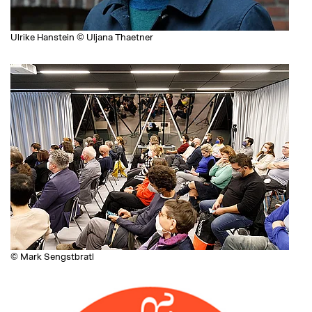
Ulrike Hanstein © Uljana Thaetner
© Mark Sengstbratl