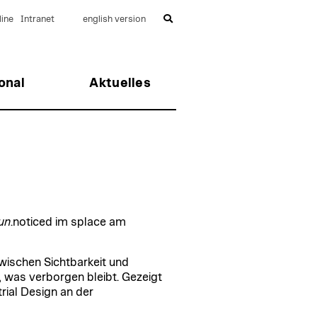
ine
Intranet
english version
onal
Aktuelles
un
.noticed im splace am
wischen Sichtbarkeit und
was verborgen bleibt. Gezeigt
ial Design an der