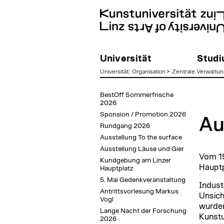
Universität
Stud
Universität
:
Organisation
>
Zentrale Verwaltun
zum
BestOff Sommerfrische
Inhalt
2026
Sponsion / Promotion 2026
Au
Rundgang 2026
Ausstellung To the surface
Ausstellung Läuse und Gier
Vom 19
Kundgebung am Linzer
Hauptp
Hauptplatz
5. Mai Gedenkveranstaltung
Indust
Antrittsvorlesung Markus
Unsich
Vogl
wurden
Lange Nacht der Forschung
Kunstu
2026