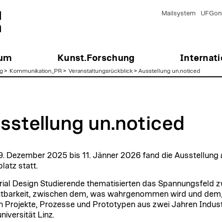
Mailsystem
UFGonl
ium
Kunst.Forschung
Internati
g
>
Kommunikation_PR
>
Veranstaltungsrückblick
>
Ausstellung un.noticed
sstellung un.noticed
. Dezember 2025 bis 11. Jänner 2026 fand die Ausstellung
latz statt.
rial Design Studierende thematisierten das Spannungsfeld z
tbarkeit, zwischen dem, was wahrgenommen wird und dem, 
 Projekte, Prozesse und Prototypen aus zwei Jahren Industr
niversität Linz.