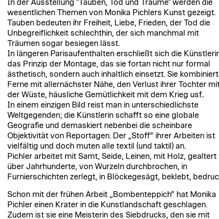
In der Ausstellung "Tauben, Tod und Träume" werden die
wesentlichen Themen von Monika Pichlers Kunst gezeigt.
Tauben bedeuten ihr Freiheit, Liebe, Frieden, der Tod die
Unbegreiflichkeit schlechthin, der sich manchmal mit
Träumen sogar besiegen lässt.
In längeren Parisaufenthalten erschließt sich die Künstleri
das Prinzip der Montage, das sie fortan nicht nur formal
ästhetisch, sondern auch inhaltlich einsetzt. Sie kombiniert
Ferne mit allernächster Nähe, den Verlust ihrer Tochter mi
der Wüste, häusliche Gemütlichkeit mit dem Krieg usf..
In einem einzigen Bild reist man in unterschiedlichste
Weltgegenden; die Künstlerin schafft so eine globale
Geografie und demaskiert nebenbei die scheinbare
Objektivität von Reportagen. Der „Stoff“ ihrer Arbeiten ist
vielfältig und doch muten alle textil (und taktil) an.
Pichler arbeitet mit Samt, Seide, Leinen, mit Holz, gealtert
über Jahrhunderte, von Wurzeln durchbrochen, in
Furnierschichten zerlegt, in Blöckegesägt, beklebt, bedruc
Schon mit der frühen Arbeit „Bombenteppich“ hat Monika
Pichler einen Krater in die Kunstlandschaft geschlagen.
Zudem ist sie eine Meisterin des Siebdrucks, den sie mit