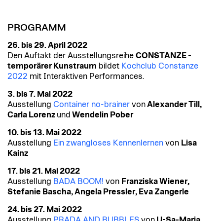
PROGRAMM
26. bis 29. April 2022
Den Auftakt der Ausstellungsreihe
CONSTANZE -
temporärer Kunstraum
bildet
Kochclub Constanze
2022
mit Interaktiven Performances.
3. bis 7. Mai 2022
Ausstellung
Container no-brainer
von
Alexander Till,
Carla Lorenz
und
Wendelin Pober
10. bis 13. Mai 2022
Ausstellung
Ein zwangloses Kennenlernen
von
Lisa
Kainz
17. bis 21. Mai 2022
Ausstellung
BADA BOOM!
von
Franziska Wiener,
Stefanie Bascha, Angela Pressler, Eva Zangerle
24. bis 27. Mai 2022
Ausstellung
PRADA AND BUBBLES
von
U-Sa-Maria