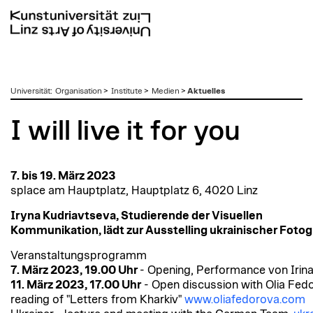
zum
Universität
:
Organisation
>
Institute
>
Medien
>
Aktuelles
Inhalt
I will live it for you
7. bis 19. März 2023
splace am Hauptplatz, Hauptplatz 6, 4020 Linz
Iryna Kudriavtseva, Studierende der Visuellen
Kommunikation, lädt zur Ausstelling ukrainischer Fotogr
Veranstaltungsprogramm
7. März 2023, 19.00 Uhr
- Opening, Performance von Irina
11. März 2023, 17.00 Uhr
- Open discussion with Olia Fed
reading of "Letters from Kharkiv"
www.oliafedorova.com