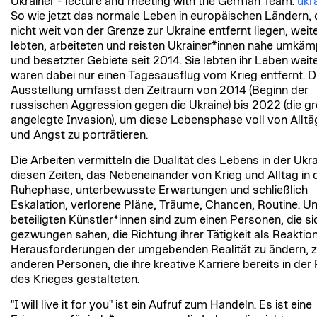
Ukrainer - lecture and meeting with the German Team.
ukr
So wie jetzt das normale Leben in europäischen Ländern, 
nicht weit von der Grenze zur Ukraine entfernt liegen, weit
lebten, arbeiteten und reisten Ukrainer*innen nahe umkäm
und besetzter Gebiete seit 2014. Sie lebten ihr Leben weit
waren dabei nur einen Tagesausflug vom Krieg entfernt. D
Ausstellung umfasst den Zeitraum von 2014 (Beginn der
russischen Aggression gegen die Ukraine) bis 2022 (die g
angelegte Invasion), um diese Lebensphase voll von Alltäg
und Angst zu porträtieren.
Die Arbeiten vermitteln die Dualität des Lebens in der Ukra
diesen Zeiten, das Nebeneinander von Krieg und Alltag in 
Ruhephase, unterbewusste Erwartungen und schließlich
Eskalation, verlorene Pläne, Träume, Chancen, Routine. U
beteiligten Künstler*innen sind zum einen Personen, die si
gezwungen sahen, die Richtung ihrer Tätigkeit als Reaktion
Herausforderungen der umgebenden Realität zu ändern, 
anderen Personen, die ihre kreative Karriere bereits in der 
des Krieges gestalteten.
"I will live it for you" ist ein Aufruf zum Handeln. Es ist eine