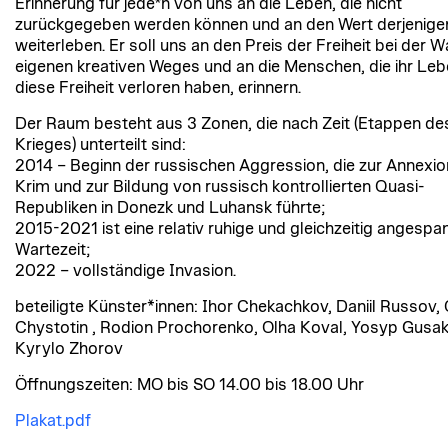
Erinnerung für jede*n von uns an die Leben, die nicht
zurückgegeben werden können und an den Wert derjenigen
weiterleben. Er soll uns an den Preis der Freiheit bei der 
eigenen kreativen Weges und an die Menschen, die ihr Lebe
diese Freiheit verloren haben, erinnern.
Der Raum besteht aus 3 Zonen, die nach Zeit (Etappen de
Krieges) unterteilt sind:
2014 – Beginn der russischen Aggression, die zur Annexio
Krim und zur Bildung von russisch kontrollierten Quasi-
Republiken in Donezk und Luhansk führte;
2015-2021 ist eine relativ ruhige und gleichzeitig angespa
Wartezeit;
2022 – vollständige Invasion.
beteiligte Künster*innen: Ihor Chekachkov, Daniil Russov, O
Chystotin , Rodion Prochorenko, Olha Koval, Yosyp Gusak
Kyrylo Zhorov
Öffnungszeiten: MO bis SO 14.00 bis 18.00 Uhr
Plakat.pdf