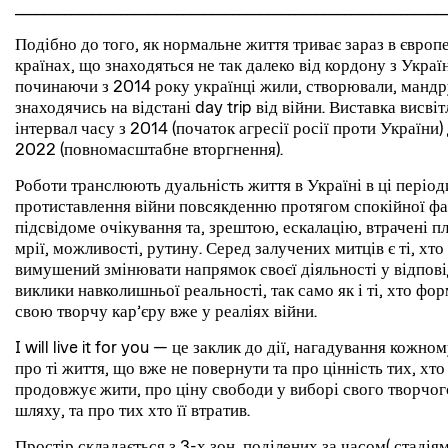
_____________________________________________________________
Подібно до того, як нормальне життя триває зараз в європ
країнах, що знаходяться не так далеко від кордону з Украї
починаючи з 2014 року українці жили, створювали, мандр
знаходячись на відстані day trip від війни. Виставка висві
інтервал часу з 2014 (початок агресії росії проти України)
2022 (повномасштабне вторгнення).
Роботи транслюють дуальність життя в Україні в ці період
протиставлення війни повсякденню протягом спокійної фа
підсвідоме очікування та, зрештою, ескалацію, втрачені п
мрії, можливості, рутину. Серед залучених митців є ті, хто
вимушений змінювати напрямок своєї діяльності у відпові
виклики навколишньої реальності, так само як і ті, хто фо
свою творчу кар’єру вже у реаліях війни.
I will live it for you — це заклик до дії, нагадування кожном
про ті життя, що вже не повернути та про цінність тих, хто
продовжує жити, про ціну свободи у виборі свого творчог
шляху, та про тих хто її втратив.
Простір складається з 3-х зон, поділених за часом( стадія