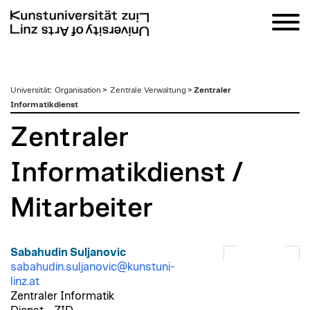
zum
Universität
:
Organisation
>
Zentrale Verwaltung
>
Zentraler
Inhalt
Informatikdienst
Zentraler
Informatikdienst /
Mitarbeiter
Sabahudin Suljanovic
sabahudin.suljanovic@kunstuni-
linz.at
Zentraler Informatik