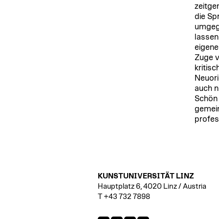
zeitge
die Sp
umgega
lassen
eigene
Zuge v
kritis
Neuori
auch n
Schön 
gemein
profes
KUNSTUNIVERSITÄT LINZ
Hauptplatz 6, 4020 Linz / Austria
T +43 732 7898