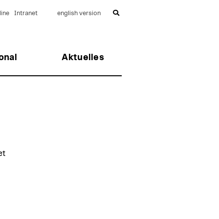
ine
Intranet
english version
onal
Aktuelles
et