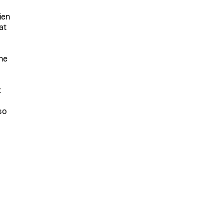
ien
at
ne
t
so