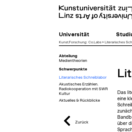
Universität
Stud
Kunst.Forschung
:
Co.Labs
>
Literarisches Sch
zum
Abteilung
Inhalt
Medientheorien
Schwerpunkte
Li
Literarisches Schreiblabor
Akustisches Erzählen.
Radiokooperation mit SWR
Das li
Kultur
eine k
Aktuelles & Rückblicke
Schrei
zunäch
Bandbr
Zurück
über di
Sprach