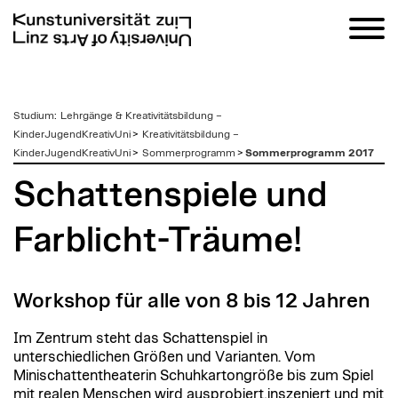
zum
Studium
:
Lehrgänge & Kreativitätsbildung –
Inhalt
KinderJugendKreativUni
>
Kreativitätsbildung –
KinderJugendKreativUni
>
Sommerprogramm
>
Sommerprogramm 2017
Schattenspiele und
Farblicht-Träume!
Workshop für alle von 8 bis 12 Jahren
Im Zentrum steht das Schattenspiel in
unterschiedlichen Größen und Varianten. Vom
Minischattentheaterin Schuhkartongröße bis zum Spiel
mit realen Menschen wird ausprobiert,inszeniert und mit