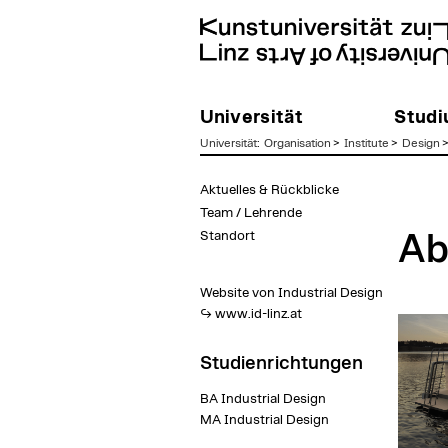
Universität
Stud
Universität
:
Organisation
>
Institute
>
Design
zum
Aktuelles & Rückblicke
Inhalt
Team / Lehrende
Standort
Ab
Website von Industrial Design
www.id-linz.at
Studienrichtungen
BA Industrial Design
MA Industrial Design