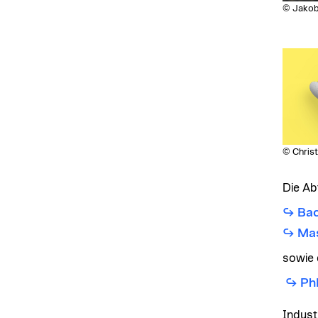
© Jakob
© Chris
Die Ab
Bac
Mas
sowie
Ph
Indust