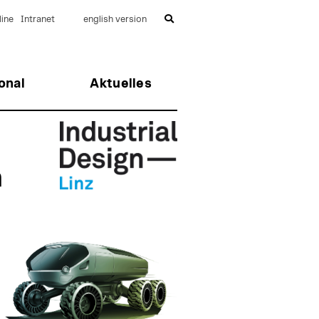
ine
Intranet
english version
onal
Aktuelles
n