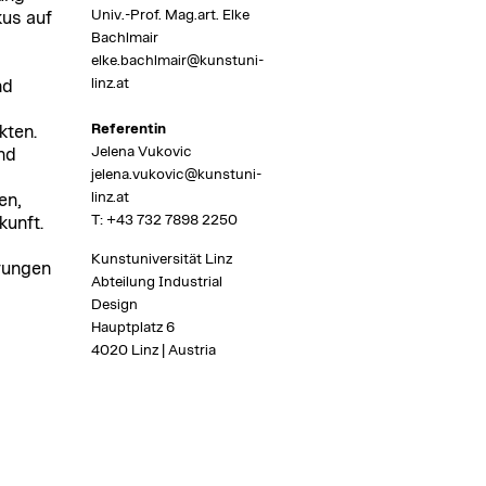
Univ.-Prof. Mag.art. Elke
kus auf
Bachlmair
elke.bachlmair@kunstuni-
linz.at
nd
Referentin
kten.
Jelena Vukovic
nd
jelena.vukovic@kunstuni-
linz.at
en,
T:
+43 732 7898 2250
kunft.
Kunstuniversität Linz
erungen
Abteilung Industrial
Design
Hauptplatz 6
4020 Linz | Austria