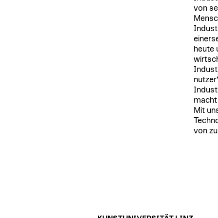
von se
Mensch
Indust
einerse
heute 
wirtsc
Indust
nutzer
Industr
macht 
Mit un
Techno
von zu