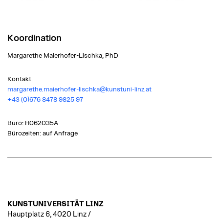
Koordination
Margarethe Maierhofer-Lischka, PhD
Kontakt
margarethe.maierhofer-lischka@kunstuni-linz.at
+43 (0)676 8478 9825 97
Büro: H062035A
Bürozeiten: auf Anfrage
KUNSTUNIVERSITÄT LINZ
Hauptplatz 6, 4020 Linz /