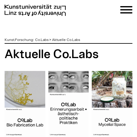
zum
Kunst.Forschung
:
Co.Labs
>
Aktuelle Co.Labs
Inhalt
Aktuelle Co.Labs