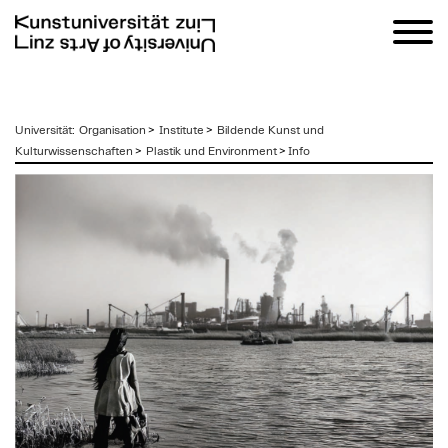
zum
Universität
:
Organisation
>
Institute
>
Bildende Kunst und
Inhalt
Kulturwissenschaften
>
Plastik und Environment
>
Info