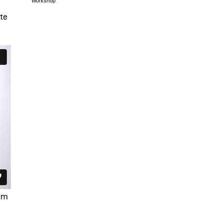
Workshop
te
om