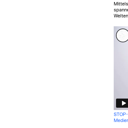
Mittel
spanne
Welten
STOP-M
Medie