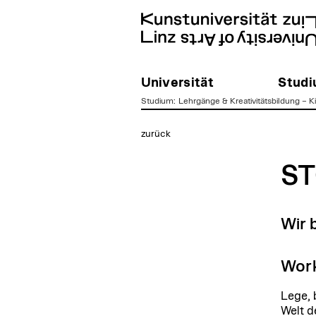
Universität
Stud
Studium
:
Lehrgänge & Kreativitätsbildung – 
zum
zurück
Inhalt
S
Wir 
Work
Lege, 
Welt d