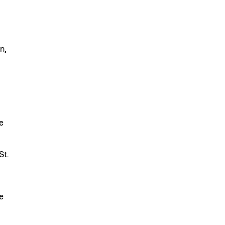
n,
e
St.
e