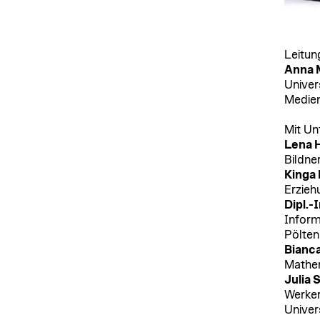
Leitun
Anna M
Univer
Medie
Mit Un
Lena 
Bildne
Kinga
Erzieh
Dipl.-
Inform
Pölten
Bianca
Mathe
Julia 
Werker
Univer