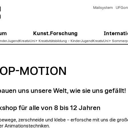
Mailsystem
UFGonl
ium
Kunst.Forschung
Internati
KinderJugendKreativUni
>
Kreativitätsbildung – KinderJugendKreativUni
>
Sommerp
TOP-MOTION
bauen uns unsere Welt, wie sie uns gefällt!
shop für alle von 8 bis 12 Jahren
bewege, zerschneide und klebe – erforsche mit uns die groß
er Animationstechniken.