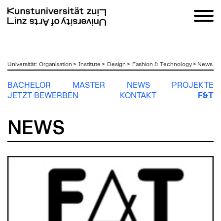
zum
Universität
:
Organisation
>
Institute
>
Design
>
Fashion & Technology
>
News
Inhalt
BACHELOR
MASTER
NEWS
PROJEKTE
JETZT BEWERBEN
KONTAKT
F&T
NEWS