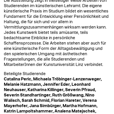
Die Ausstellung zeigt in vielseitiger Weise Arbeiten von
Studierenden im künstlerischen Lehramt. Die eigene
künstlerische Praxis im Studium bildet ein wesentliches
Fundament für die Entwicklung einer Persönlichkeit und
Haltung, die für sich und vor allem in
Vermittlungszusammenhängen wirksam werden kann.
Jedes Kunstwerk bietet teils amüsante, teils
bedachtsame Einblicke in persönliche
Schaffensprozesse. Die Arbeiten stehen aber auch für
eine künstlerische Form der Alltagsbewältigung und
den spielerischen Umgang mit ästhetischen
Fragestellungen, die alle Studierenden und
MitarbeiterInnen der Kunstuniversität Linz verbindet.
Beteiligte Studierende
Catalina Peric, Michaela Tröbinger-Lenzenweger,
Melanie Hatzmann, Jennifer Eder, Leonhard
Neuhauser, Katharina Killinger, Severin Pfraud,
Severin Standhartinger,
Ruth Größwang,
Nino
Walisch, Sarah Schmid, Florian Hareter, Verena
Mayerhofer, Jana Simbürger
, Martha Hofmann,
Katrin Lampoltshammer, Analena Matejschek,