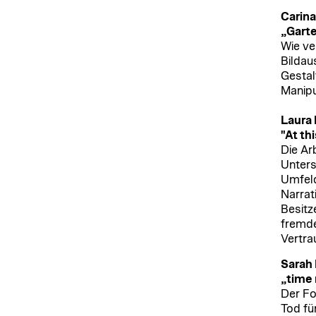
Carin
„Gart
Wie ve
Bildau
Gestal
Manipu
Laura
"At th
Die Ar
Unters
Umfeld
Narrati
Besitz
fremde
Vertra
Sarah
„time
Der Fo
Tod fü