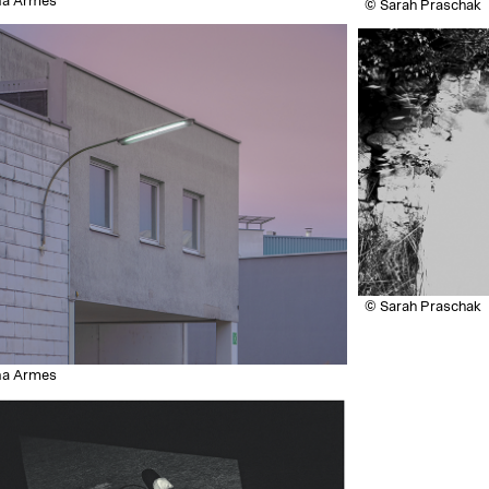
na Armes
© Sarah Praschak
© Sarah Praschak
na Armes