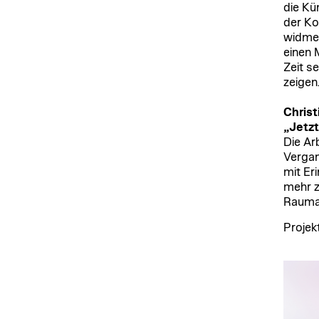
die Kü
der Ko
widmen
einen 
Zeit s
zeigen
Christ
„Jetzt
Die Ar
Vergan
mit Er
mehr z
Rauma
Projek