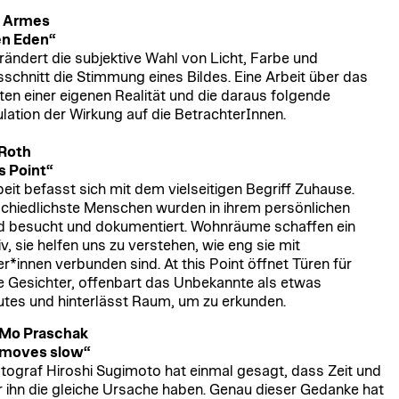
a Armes
en Eden“
rändert die subjektive Wahl von Licht, Farbe und
sschnitt die Stimmung eines Bildes. Eine Arbeit über das
ten einer eigenen Realität und die daraus folgende
lation der Wirkung auf die BetrachterInnen.
 Roth
is Point“
beit befasst sich mit dem vielseitigen Begriff Zuhause.
chiedlichste Menschen wurden in ihrem persönlichen
 besucht und dokumentiert. Wohnräume schaffen ein
v, sie helfen uns zu verstehen, wie eng sie mit
er*innen verbunden sind. At this Point öffnet Türen für
 Gesichter, offenbart das Unbekannte als etwas
utes und hinterlässt Raum, um zu erkunden.
 Mo Praschak
 moves slow“
tograf Hiroshi Sugimoto hat einmal gesagt, dass Zeit und
r ihn die gleiche Ursache haben. Genau dieser Gedanke hat