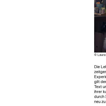
© Laura
Die Le
zeitge
Experi
gilt d
Text u
ihrer 
durch 
neu zu