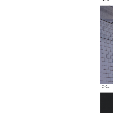
© Cari
© Cari