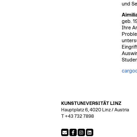
und Se
Aimili
geb. 1
Ihre A
Proble
unters
Eingri
Auswir
Studen
cargoc
KUNSTUNIVERSITÄT LINZ
Hauptplatz 6, 4020 Linz / Austria
T +43 732 7898