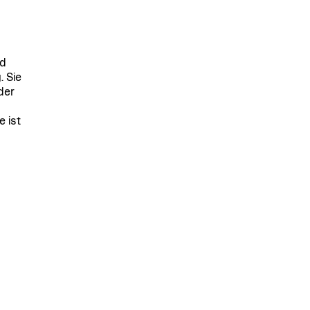
nd
 Sie
der
 ist