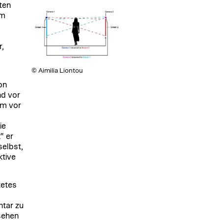
ten
em
r,
© Aimilia Liontou
on
nd vor
rm vor
ie
“ er
selbst,
ktive
tetes
ntar zu
sehen