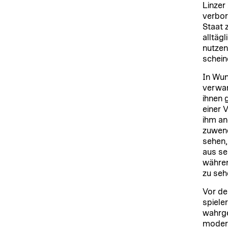
Linzer
verbor
Staat 
alltäg
nutzen
schein
In Wun
verwan
ihnen 
einer 
ihm an
zuwend
sehen,
aus se
währen
zu seh
Vor de
spiele
wahrge
modern