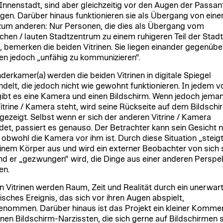
 Innenstadt, sind aber gleichzeitig vor den Augen der Passan
gen. Darüber hinaus funktionieren sie als Übergang von ein
zum anderen: Nur Personen, die dies als Übergang vom
lichen / lauten Stadtzentrum zu einem ruhigeren Teil der Stadt
, bemerken die beiden Vitrinen. Sie liegen einander gegenübe
en jedoch „unfähig zu kommunizieren“.
derkamer(a) werden die beiden Vitrinen in digitale Spiegel
delt, die jedoch nicht wie gewohnt funktionieren. In jedem v
gibt es eine Kamera und einen Bildschirm. Wenn jedoch jema
Vitrine / Kamera steht, wird seine Rückseite auf dem Bildschi
gezeigt. Selbst wenn er sich der anderen Vitrine / Kamera
et, passiert es genauso. Der Betrachter kann sein Gesicht n
 obwohl die Kamera vor ihm ist. Durch diese Situation „steigt
inem Körper aus und wird ein externer Beobachter von sich 
d er „gezwungen“ wird, die Dinge aus einer anderen Perspe
en.
n Vitrinen werden Raum, Zeit und Realität durch ein unerwar
risches Ereignis, das sich vor ihren Augen abspielt,
nommen. Darüber hinaus ist das Projekt ein kleiner Komme
en Bildschirm-Narzissten, die sich gerne auf Bildschirmen 