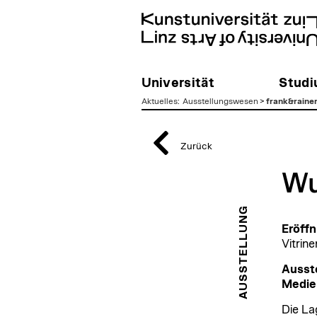
Universität
Stud
Aktuelles
:
Ausstellungswesen
>
frank&raine
zum
Inhalt
Zurück
Wu
AUSSTELLUNG
Eröffn
Vitrin
Ausste
Medie
Die Lag