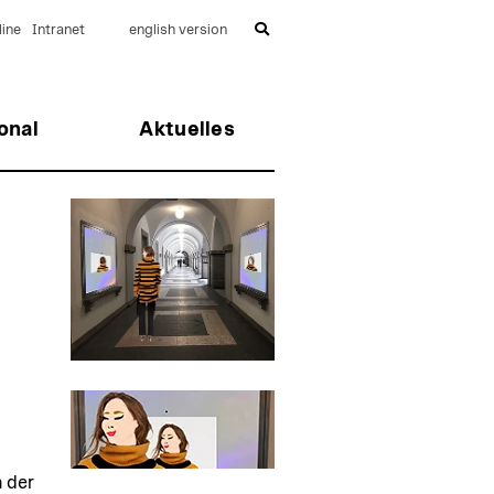
ine
Intranet
english version
onal
Aktuelles
n der