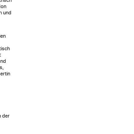
risch
lon
n und
ien
tisch
t
und
s,
ertin
 der