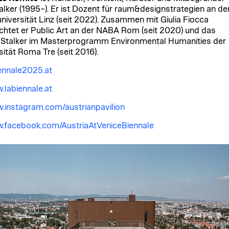
alker (1995–). Er ist Dozent für raum&designstrategien an de
niversität Linz (seit 2022). Zusammen mit Giulia Fiocca
ichtet er Public Art an der NABA Rom (seit 2020) und das
Stalker im Masterprogramm Environmental Humanities der
sität Roma Tre (seit 2016).
ennale2025.at
labiennale.at
instagram.com/austrianpavilion
.facebook.com/AustriaAtVeniceBiennale