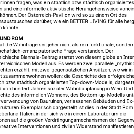
r:innen fragen, was ein staatlich bzw. städtisch organisierte
 und eine informelle aktivistische Herangehensweise vonei
 können. Der Österreich-Pavillon wird so zu einem Ort des
saustausches darüber, wie ein BETTER LIVING für alle herg
 könnte.
 UND ROM
t die Wohnfrage seit jeher nicht als rein funktionale, sondern
schaftlich-emanzipatorische Frage verstanden. Der
eichische Biennale-Beitrag startet von diesem globalen Inte
erreichischen Modell aus. Es werden zwei parallele „mythis
chten erzählt, mit zwei gegensätzlichen Ansätzen, wie wir in
t zusammenwohnen wollen: die Geschichte des erfolgreich
ich bzw. städtisch organisierten Top-down-Modells, dargeste
 von hundert Jahren sozialer Wohnbauplanung in Wien. Und 
chte des informellen Wohnens, des Bottom-up-Modells unt
verwendung von Bauruinen, verlassenen Gebäuden und Ex-
trukturen. Exemplarisch dargestellt ist dies in der Stadt Rom
berland Italien, in der sich wie in einem Laboratorium die
onen auf die großen Verdrängungsmechanismen der Gegen
kreative Interventionen und zivilen Widerstand manifestieren