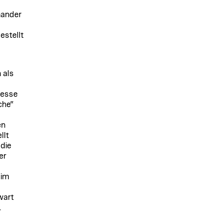
s
nander
estellt
 als
resse
che“
en
llt
die
er
 im
wart
.