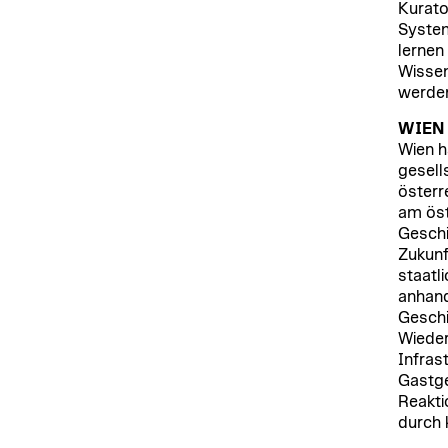
Kurato
System
lernen
Wissen
werden
WIEN
Wien ha
gesell
österr
am öst
Geschi
Zukunf
staatl
anhand
Geschi
Wieder
Infras
Gastge
Reakti
durch 