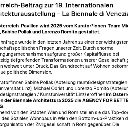
rreich-Beitrag zur 19. Internationalen
itekturausstellung – La Biennale di Venezi
terreich-Pavillon wird 2025 vom Kurator*innen-Team Mi
, Sabine Pollak und Lorenzo Romito gestaltet.
hnfrage wurde in den letzten Jahren zu einer der wichtigste
schaftspolitischen Fragen unserer Zeit. Durch enorme
ngungsmechanismen aufgrund großer Kapitalflüsse bei
zeitig tiefgreifenden Transformationen unserer Gesellschaft 
 weltweit unter Druck. Das Grundrecht auf Wohnen bekom
eue politische Dimension.
rator*innen Sabine Pollak (Abteilung raum&designstrategien 
niversität Linz), Michael Obrist und Lorenzo Romito (Abteilu
esignstrategien / Kunstuniversität Linz) eröffnen
im Österr
on der Biennale Architettura 2025
die
AGENCY FOR BETT
G
.
end von den Städten Wien und Rom stellen sie das Top-do
 des Sozialen Wohnbaus in Wien den Bottom-up-Praktiken d
organisation der Zivilgesellschaft in Rom gegenüber. Die