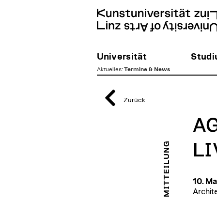
Universität
Stud
Aktuelles
:
Termine & News
zum
Inhalt
Zurück
AG
MITTEILUNG
LI
10. Ma
Archit