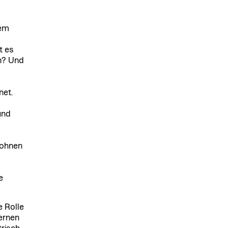
nem
t es
n? Und
net.
und
Wohnen
e
e Rolle
Lernen