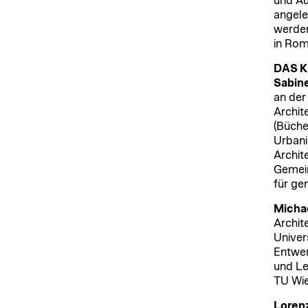
und Au
angele
werden
in Rom
DAS 
Sabine
an der
Archit
(Büche
Urbani
Archit
Gemein
für ge
Michae
Archit
Univer
Entwer
und Le
TU Wi
Loren