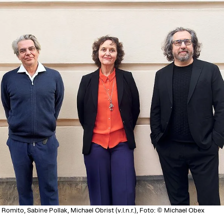
Romito, Sabine Pollak, Michael Obrist (v.l.n.r.), Foto: © Michael Obex