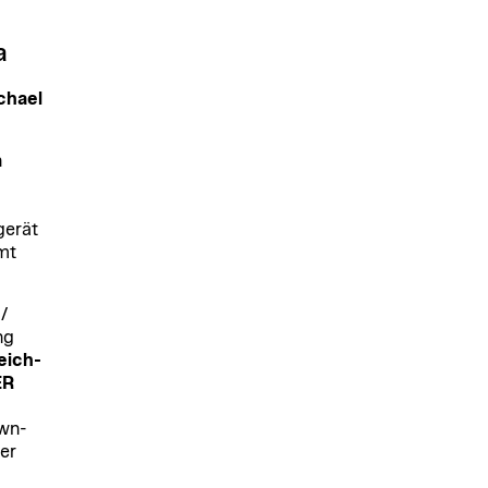
a
chael
n
gerät
mt
/
ng
eich-
ER
wn-
er