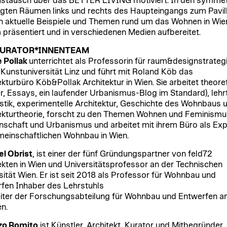
stausch über das BETTER LIVING motiviert. In den symmet
gten Räumen links und rechts des Haupteingangs zum Pavil
 aktuelle Beispiele und Themen rund um das Wohnen in Wie
 präsentiert und in verschiedenen Medien aufbereitet.
KURATOR*INNENTEAM
 Pollak
unterrichtet als Professorin für raum&designstrateg
 Kunstuniversität Linz und führt mit Roland Köb das
ekturbüro Köb&Pollak Architektur in Wien. Sie arbeitet theore
r, Essays, ein laufender Urbanismus-Blog im Standard), lehr
stik, experimentelle Architektur, Geschichte des Wohnbaus 
ekturtheorie, forscht zu den Themen Wohnen und Feminismu
schaft und Urbanismus und arbeitet mit ihrem Büro als Exp
meinschaftlichen Wohnbau in Wien.
l Obrist
, ist einer der fünf Gründungspartner von feld72
ekten in Wien und Universitätsprofessor an der Technischen
sität Wien. Er ist seit 2018 als Professor für Wohnbau und
fen Inhaber des Lehrstuhls
iter der Forschungsabteilung für Wohnbau und Entwerfen an
en.
zo Romito
ist Künstler, Architekt, Kurator und Mitbegründer