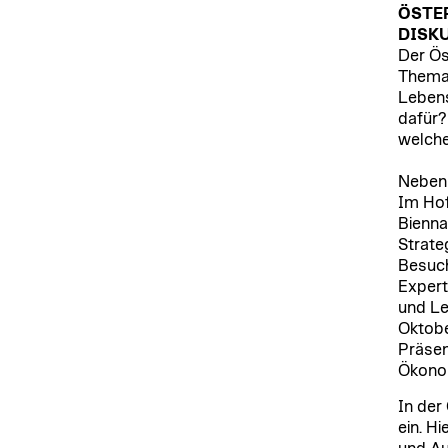
ÖSTE
DISK
Der Ös
Thema 
Lebens
dafür?
welche
Neben 
Im Hof
Bienna
Strate
Besuch
Expert
und Le
Oktobe
Präsen
Ökonom
In der
ein. H