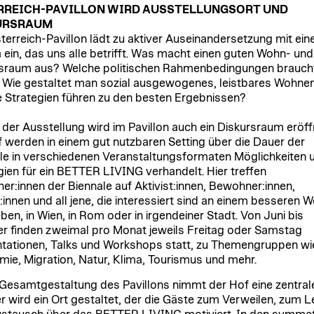
RREICH-PAVILLON WIRD AUSSTELLUNGSORT UND
URSRAUM
terreich-Pavillon lädt zu aktiver Auseinandersetzung mit ei
ein, das uns alle betrifft. Was macht einen guten Wohn- und
raum aus? Welche politischen Rahmenbedingungen brauch
 Wie gestaltet man sozial ausgewogenes, leistbares Wohne
 Strategien führen zu den besten Ergebnissen?
der Ausstellung wird im Pavillon auch ein Diskursraum eröff
 werden in einem gut nutzbaren Setting über die Dauer der
le in verschiedenen Veranstaltungsformaten Möglichkeiten 
gien für ein BETTER LIVING verhandelt. Hier treffen
er:innen der Biennale auf Aktivist:innen, Bewohner:innen,
:innen und all jene, die interessiert sind an einem besseren 
ben, in Wien, in Rom oder in irgendeiner Stadt. Von Juni bis
r finden zweimal pro Monat jeweils Freitag oder Samstag
tationen, Talks und Workshops statt, zu Themengruppen wi
ie, Migration, Natur, Klima, Tourismus und mehr.
 Gesamtgestaltung des Pavillons nimmt der Hof eine zentral
ier wird ein Ort gestaltet, der die Gäste zum Verweilen, zum 