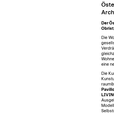
Öste
Arch
Der Ös
Obrist
Die Wo
gesell
Verdrä
gleich
Wohnen
eine n
Die Ku
Kunstu
raum&d
Pavill
LIVIN
Ausgeh
Modell
Selbst