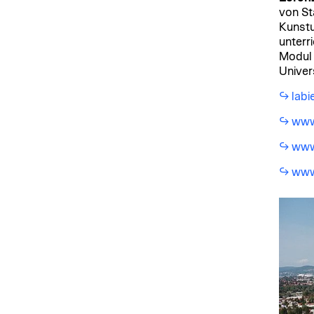
von St
Kunstu
unterr
Modul 
Univer
labi
www.
www.
www