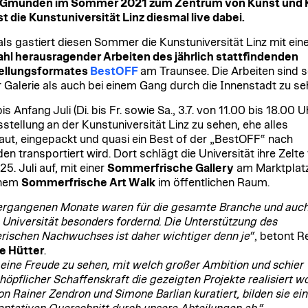
Gmunden im Sommer 2021 zum Zentrum von Kunst und K
ist die Kunstuniversität Linz diesmal live dabei.
ls gastiert diesen Sommer die Kunstuniversität Linz mit eine
l herausragender Arbeiten des jährlich stattfindenden
ellungsformates
BestOFF
am Traunsee. Die Arbeiten sind 
er Galerie als auch bei einem Gang durch die Innenstadt zu se
s Anfang Juli (Di. bis Fr. sowie Sa., 3.7. von 11.00 bis 18.00 Uh
sstellung an der Kunstuniversität Linz zu sehen, ehe alles
ut, eingepackt und quasi ein Best of der „BestOFF“ nach
n transportiert wird. Dort schlägt die Universität ihre Zelte
 25. Juli auf, mit einer
Sommerfrische Gallery
am Marktplat
inem
Sommerfrische Art Walk
im öffentlichen Raum.
ergangenen Monate waren für die gesamte Branche und auc
 Universität besonders fordernd. Die Unterstützung des
erischen Nachwuchses ist daher wichtiger denn je“
, betont R
te Hütter
.
t eine Freude zu sehen, mit welch großer Ambition und schier
höpflicher Schaffenskraft die gezeigten Projekte realisiert w
Von Rainer Zendron und Simone Barlian kuratiert, bilden sie ei