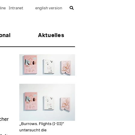
ine
Intranet
english version
onal
Aktuelles
cher
„Burrows. Flights (I-III)“
untersucht die