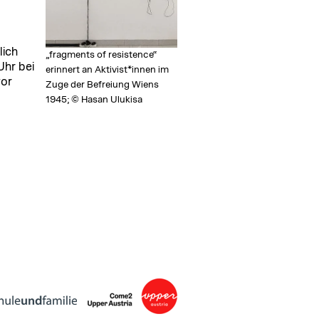
lich
„fragments of resistence“
Uhr bei
erinnert an Aktivist*innen im
vor
Zuge der Befreiung Wiens
1945; © Hasan Ulukisa