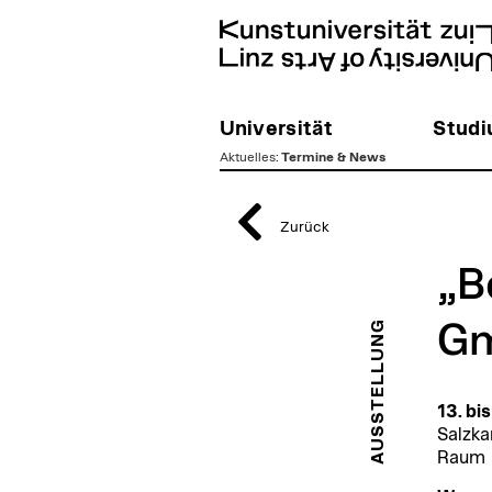
Universität
Stud
Aktuelles
:
Termine & News
zum
Inhalt
Zurück
„B
AUSSTELLUNG
G
13. bis
Salzka
Raum