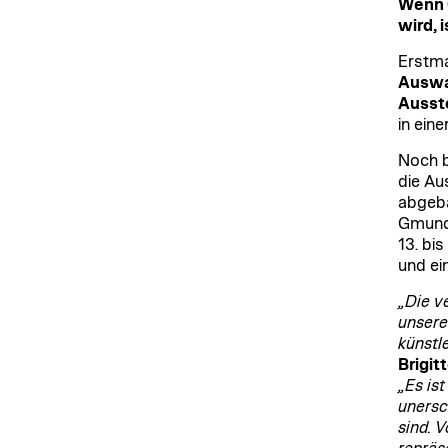
Wenn 
wird, 
Erstma
Auswah
Ausst
in ein
Noch bi
die Au
abgeba
Gmunde
13. bis
und e
„Die v
unsere
künstl
Brigit
„Es is
unersc
sind. 