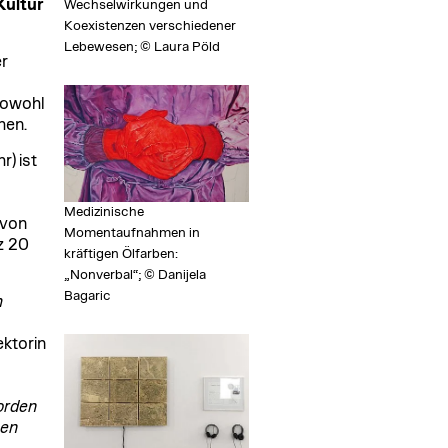
ultur
Wechselwirkungen und
Koexistenzen verschiedener
Lebewesen; © Laura Pöld
r
sowohl
hen.
r) ist
Medizinische
 von
Momentaufnahmen in
z 20
kräftigen Ölfarben:
„Nonverbal“; © Danijela
Bagaric
h
ektorin
orden
nen