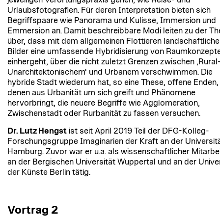
jeweiligen Verortungspraxis gehen, wie Reise- und
Urlaubsfotografien. Für deren Interpretation bieten sich
Begriffspaare wie Panorama und Kulisse, Immersion und
Emmersion an. Damit beschreibbare Modi leiten zu der T
über, dass mit dem allgemeinen Flottieren landschaftliche
Bilder eine umfassende Hybridisierung von Raumkonzept
einhergeht, über die nicht zuletzt Grenzen zwischen ‚Rural
Unarchitektonischem‘ und Urbanem verschwimmen. Die
hybride Stadt wiederum hat, so eine These, offene Enden,
denen aus Urbanität um sich greift und Phänomene
hervorbringt, die neuere Begriffe wie Agglomeration,
Zwischenstadt oder Rurbanität zu fassen versuchen.
Dr. Lutz Hengst
ist seit April 2019 Teil der DFG-Kolleg-
Forschungsgruppe Imaginarien der Kraft an der Universit
Hamburg. Zuvor war er u.a. als wissenschaftlicher Mitarbe
an der Bergischen Universität Wuppertal und an der Univer
der Künste Berlin tätig.
Vortrag 2