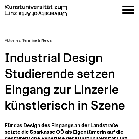
zum
Aktuelles
:
Termine & News
Inhalt
Industrial Design
Studierende setzen
Eingang zur Linzerie
künstlerisch in Szene
Für das Design des Eingangs an der Landstraße
setzte die Sparkasse OÖ als Eigentümerin auf die
gestalterische Expertise der Kunstuniversität Linz