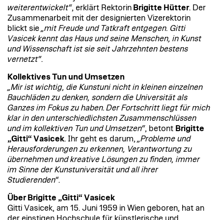
weiterentwickelt“
, erklärt Rektorin
Brigitte Hütter
. Der
Zusammenarbeit mit der designierten Vizerektorin
blickt sie
„mit Freude und Tatkraft entgegen. Gitti
Vasicek kennt das Haus und seine Menschen, in Kunst
und Wissenschaft ist sie seit Jahrzehnten bestens
vernetzt“
.
Kollektives Tun und Umsetzen
„Mir ist wichtig, die Kunstuni nicht in kleinen einzelnen
Bauchläden zu denken, sondern die Universität als
Ganzes im Fokus zu haben. Der Fortschritt liegt für mich
klar in den unterschiedlichsten Zusammenschlüssen
und im kollektiven Tun und Umsetzen“
, betont
Brigitte
„Gitti“ Vasicek
. Ihr geht es darum,
„Probleme und
Herausforderungen zu erkennen, Verantwortung zu
übernehmen und kreative Lösungen zu finden, immer
im Sinne der Kunstuniversität und all ihrer
Studierenden“
.
Über Brigitte „Gitti“ Vasicek
Gitti Vasicek, am 15. Juni 1959 in Wien geboren, hat an
der einstigen Hochschule für künstlerische und