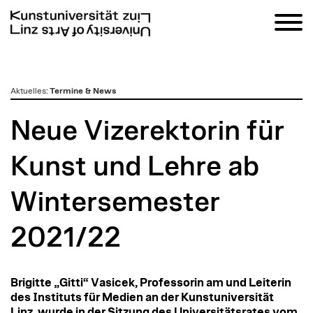
zum
Aktuelles
:
Termine & News
Inhalt
Neue Vizerektorin für
Kunst und Lehre ab
Wintersemester
2021/22
Brigitte „Gitti“ Vasicek, Professorin am und Leiterin
des Instituts für Medien an der Kunstuniversität
Linz, wurde in der Sitzung des Universitätsrates vom