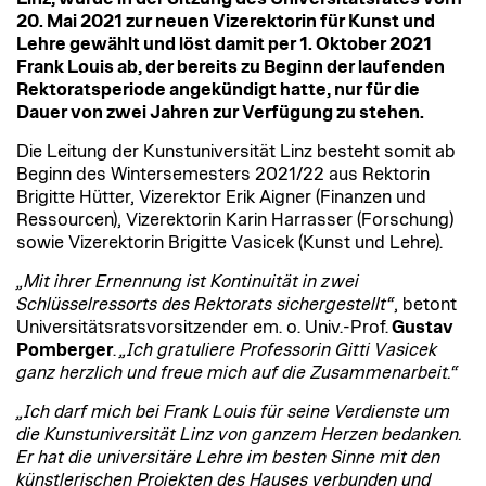
20. Mai 2021 zur neuen Vizerektorin für Kunst und
Lehre gewählt und löst damit per 1. Oktober 2021
Frank Louis ab, der bereits zu Beginn der laufenden
Rektoratsperiode angekündigt hatte, nur für die
Dauer von zwei Jahren zur Verfügung zu stehen.
Die Leitung der Kunstuniversität Linz besteht somit ab
Beginn des Wintersemesters 2021/22 aus Rektorin
Brigitte Hütter, Vizerektor Erik Aigner (Finanzen und
Ressourcen), Vizerektorin Karin Harrasser (Forschung)
sowie Vizerektorin Brigitte Vasicek (Kunst und Lehre).
„Mit ihrer Ernennung ist Kontinuität in zwei
Schlüsselressorts des Rektorats sichergestellt“
, betont
Universitätsratsvorsitzender em. o. Univ.-Prof.
Gustav
Pomberger
.
„Ich gratuliere Professorin Gitti Vasicek
ganz herzlich und freue mich auf die Zusammenarbeit.“
„Ich darf mich bei Frank Louis für seine Verdienste um
die Kunstuniversität Linz von ganzem Herzen bedanken.
Er hat die universitäre Lehre im besten Sinne mit den
künstlerischen Projekten des Hauses verbunden und