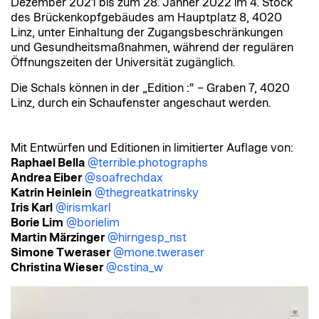
Dezember 2021 bis zum 28. Jänner 2022 im 4. Stock
des Brückenkopfgebäudes am Hauptplatz 8, 4020
Linz, unter Einhaltung der Zugangsbeschränkungen
und Gesundheitsmaßnahmen, während der regulären
Öffnungszeiten der Universität zugänglich.
Die Schals können in der „Edition :“ – Graben 7, 4020
Linz, durch ein Schaufenster angeschaut werden.
Mit Entwürfen und Editionen in limitierter Auflage von:
Raphael Bella
@terrible.photographs
Andrea Eiber
@soafrechdax
Katrin Heinlein
@thegreatkatrinsky
Iris Karl
@irismkarl
Borie Lim
@borielim
Martin Märzinger
@hirngesp_nst
Simone Tweraser
@mone.tweraser
Christina Wieser
@cstina_w