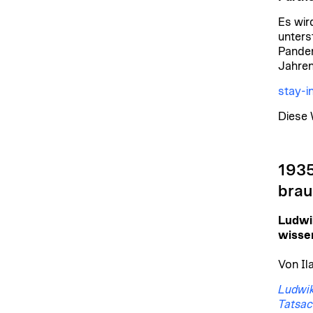
Es wir
unters
Pandem
Jahren
stay-i
Diese 
1935
bra
Ludwi
wisse
Von Il
Ludwik
Tatsa