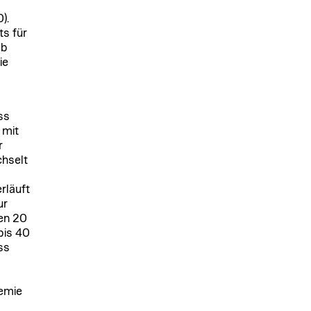
).
ts für
lb
ie
ss
 mit
r
chselt
rläuft
ur
en 20
bis 40
ss
emie