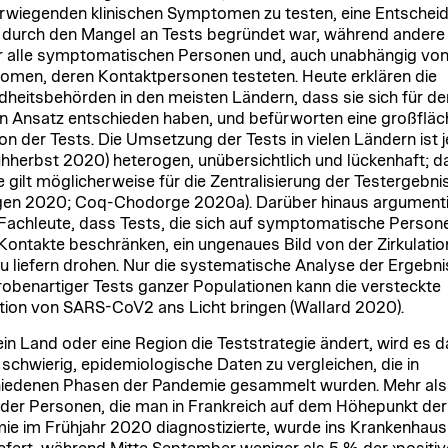
wiegenden klinischen Symptomen zu testen, eine Entschei
t durch den Mangel an Tests begründet war, während andere
 alle symptomatischen Personen und, auch unabhängig vo
men, deren Kontaktpersonen testeten. Heute erklären die
heitsbehörden in den meisten Ländern, dass sie sich für de
n Ansatz entschieden haben, und befürworten eine großfläc
ion der Tests. Die Umsetzung der Tests in vielen Ländern ist 
ühherbst 2020) heterogen, unübersichtlich und lückenhaft; d
e gilt möglicherweise für die Zentralisierung der Testergebni
en 2020; Coq-Chodorge 2020a). Darüber hinaus argument
 Fachleute, dass Tests, die sich auf symptomatische Person
Kontakte beschränken, ein ungenaues Bild von der Zirkulatio
zu liefern drohen. Nur die systematische Analyse der Ergebn
robenartiger Tests ganzer Populationen kann die versteckte
ation von SARS-CoV2 ans Licht bringen (Wallard 2020).
in Land oder eine Region die Teststrategie ändert, wird es 
 schwierig, epidemiologische Daten zu vergleichen, die in
iedenen Phasen der Pandemie gesammelt wurden. Mehr als 
 der Personen, die man in Frankreich auf dem Höhepunkt der
ie im Frühjahr 2020 diagnostizierte, wurde ins Krankenhaus