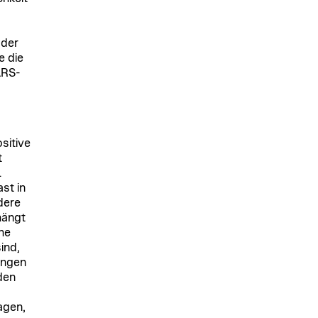
 der
e die
ARS-
sitive
t
.
st in
dere
hängt
he
ind,
ungen
den
agen,