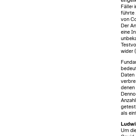
eingel
Fälle‹
führte
von Co
Der An
eine I
unbeka
Testvo
wider 
Fundam
bedeut
Daten 
verbre
denen 
Dennoc
Anzahl
getest
als ei
Ludwi
Um die