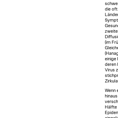
schwer
die of
Länder
Sympto
Gesund
zweite
Diffus
(im Fr
Gleich
(Hanag
einige
deren 
Virus 
stichp
Zirkul
Wenn e
hinaus
versch
Hälfte
Epidem