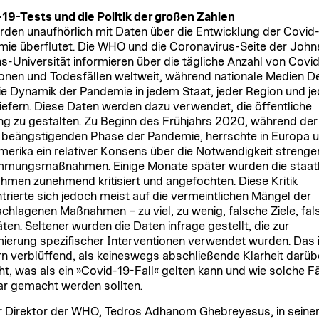
19-Tests und die Politik der großen Zahlen
rden unaufhörlich mit Daten über die Entwicklung der Covid
ie überflutet. Die WHO und die Coronavirus-Seite der John
s-Universität informieren über die tägliche Anzahl von Covi
ionen und Todesfällen weltweit, während nationale Medien De
ie Dynamik der Pandemie in jedem Staat, jeder Region und je
liefern. Diese Daten werden dazu verwendet, die öffentliche
g zu gestalten. Zu Beginn des Frühjahrs 2020, während der
 beängstigenden Phase der Pandemie, herrschte in Europa 
erika ein relativer Konsens über die Notwendigkeit strenge
mungsmaßnahmen. Einige Monate später wurden die staatl
men zunehmend kritisiert und angefochten. Diese Kritik
trierte sich jedoch meist auf die vermeintlichen Mängel der
chlagenen Maßnahmen – zu viel, zu wenig, falsche Ziele, fal
äten. Seltener wurden die Daten infrage gestellt, die zur
mierung spezifischer Interventionen verwendet wurden. Das 
rn verblüffend, als keineswegs abschließende Klarheit darüb
ht, was als ein »Covid-19-Fall« gelten kann und wie solche Fä
ar gemacht werden sollten.
r Direktor der WHO, Tedros Adhanom Ghebreyesus, in seine