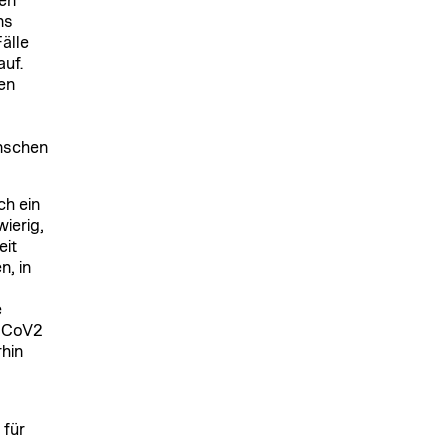
ven
ns
älle
auf.
en
nschen
ch ein
ierig,
eit
n, in
e
S-CoV2
hin
 für