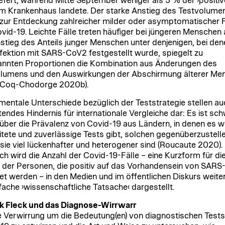
iefert, während Mitte September weniger als 5 % der ›positi
 im Krankenhaus landete. Der starke Anstieg des Testvolume
 zur Entdeckung zahlreicher milder oder asymptomatischer F
vid-19. Leichte Fälle treten häufiger bei jüngeren Menschen 
stieg des Anteils junger Menschen unter denjenigen, bei den
nfektion mit SARS-CoV2 festgestellt wurde, spiegelt zu
nnten Proportionen die Kombination aus Änderungen des
lumens und den Auswirkungen der Abschirmung älterer Me
(Coq-Chodorge 2020b).
entale Unterschiede bezüglich der Teststrategie stellen au
endes Hindernis für internationale Vergleiche dar: Es ist schw
über die Prävalenz von Covid-19 aus Ländern, in denen es w
itete und zuverlässige Tests gibt, solchen gegenüberzustelle
sie viel lückenhafter und heterogener sind (Roucaute 2020).
h wird die Anzahl der Covid-19-Fälle – eine Kurzform für di
 der Personen, die positiv auf das Vorhandensein von SAR
et werden – in den Medien und im öffentlichen Diskurs weiter
nfache ›wissenschaftliche Tatsache‹ dargestellt.
k Fleck und das Diagnose-Wirrwarr
 Verwirrung um die Bedeutung(en) von diagnostischen Tests