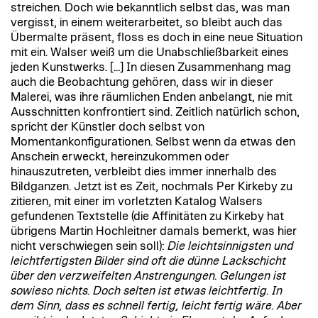
streichen. Doch wie bekanntlich selbst das, was man
vergisst, in einem weiterarbeitet, so bleibt auch das
Übermalte präsent, floss es doch in eine neue Situation
mit ein. Walser weiß um die Unabschließbarkeit eines
jeden Kunstwerks. […] In diesen Zusammenhang mag
auch die Beobachtung gehören, dass wir in dieser
Malerei, was ihre räumlichen Enden anbelangt, nie mit
Ausschnitten konfrontiert sind. Zeitlich natürlich schon,
spricht der Künstler doch selbst von
Momentankonfigurationen. Selbst wenn da etwas den
Anschein erweckt, hereinzukommen oder
hinauszutreten, verbleibt dies immer innerhalb des
Bildganzen. Jetzt ist es Zeit, nochmals Per Kirkeby zu
zitieren, mit einer im vorletzten Katalog Walsers
gefundenen Textstelle (die Affinitäten zu Kirkeby hat
übrigens Martin Hochleitner damals bemerkt, was hier
nicht verschwiegen sein soll):
Die leichtsinnigsten und
leichtfertigsten Bilder sind oft die dünne Lackschicht
über den verzweifelten Anstrengungen. Gelungen ist
sowieso nichts. Doch selten ist etwas leichtfertig. In
dem Sinn, dass es schnell fertig, leicht fertig wäre. Aber