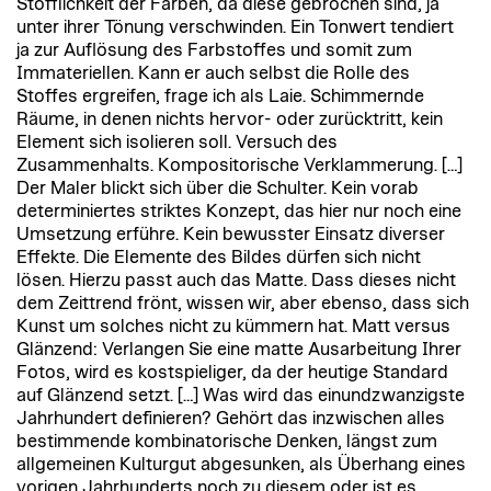
Stofflichkeit der Farben, da diese gebrochen sind, ja
unter ihrer Tönung verschwinden. Ein Tonwert tendiert
ja zur Auflösung des Farbstoffes und somit zum
Immateriellen. Kann er auch selbst die Rolle des
Stoffes ergreifen, frage ich als Laie. Schimmernde
Räume, in denen nichts hervor- oder zurücktritt, kein
Element sich isolieren soll. Versuch des
Zusammenhalts. Kompositorische Verklammerung. […]
Der Maler blickt sich über die Schulter. Kein vorab
determiniertes striktes Konzept, das hier nur noch eine
Umsetzung erführe. Kein bewusster Einsatz diverser
Effekte. Die Elemente des Bildes dürfen sich nicht
lösen. Hierzu passt auch das Matte. Dass dieses nicht
dem Zeittrend frönt, wissen wir, aber ebenso, dass sich
Kunst um solches nicht zu kümmern hat. Matt versus
Glänzend: Verlangen Sie eine matte Ausarbeitung Ihrer
Fotos, wird es kostspieliger, da der heutige Standard
auf Glänzend setzt. […] Was wird das einundzwanzigste
Jahrhundert definieren? Gehört das inzwischen alles
bestimmende kombinatorische Denken, längst zum
allgemeinen Kulturgut abgesunken, als Überhang eines
vorigen Jahrhunderts noch zu diesem oder ist es