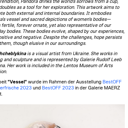
 rendition, Pandora drinks the world's sorrows from a cup,
oubles as a tool for her exploration. This artwork aims to
ate both external and internal boundaries. It embodies
a's vessel and sacred depictions of women's bodies—
fertile, forever ornate, yet also representative of our
ay bodies. These bodies evolve, shaped by our experiences,
ositive and negative. Despite the challenges, hope persists
 them, though elusive in our surroundings.
hcheblykina
is a visual artist from Ukraine. She works in
ng and sculpture and is represented by Galerie Rudolf Leeb
nna. Her work is included in the Lentos Museum of Arts
ion.
beit
"Vessel"
wurde im Rahmen der Ausstellung
BestOFF
rfrische 2023
und
BestOFF 2023
in der Galerie MAERZ
t.