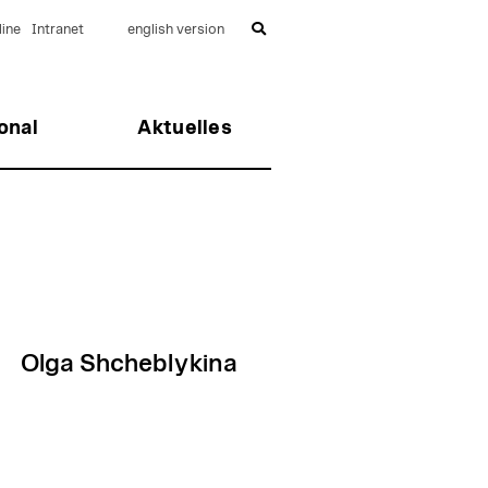
ine
Intranet
english version
onal
Aktuelles
Olga Shcheblykina