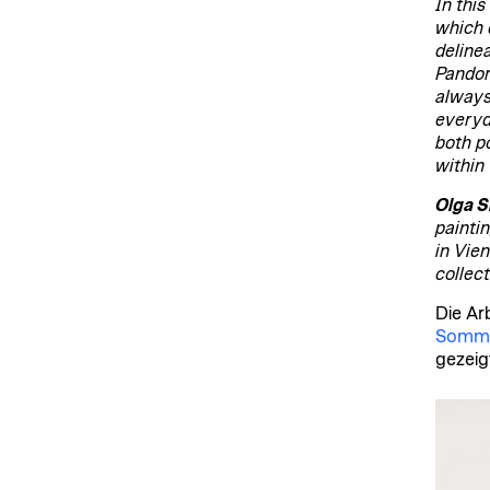
In this
which d
deline
Pandor
always 
everyd
both p
within
Olga S
painti
in Vie
collect
Die Ar
Somme
gezeig