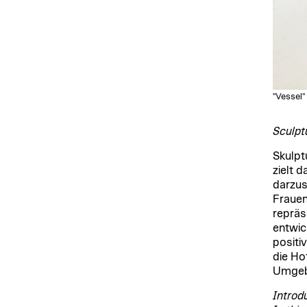
"Vessel"
Sculpt
Skulpt
zielt 
darzus
Frauen
repräs
entwic
positi
die Ho
Umgebu
Introd