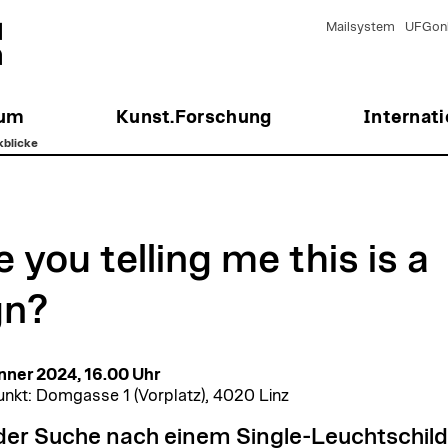
Mailsystem
UFGonl
ium
Kunst.Forschung
Internati
kblicke
e you telling me this is a
gn?
nner 2024, 16.00 Uhr
unkt: Domgasse 1 (Vorplatz), 4020 Linz
der Suche nach einem Single-Leuchtschild