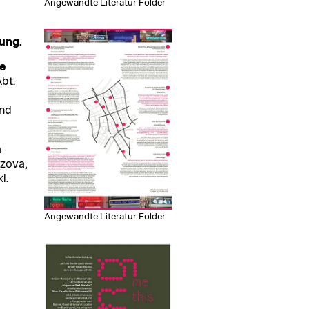
Angewandte Literatur Folder
ung.
e
Abt.
und
a
uzova,
l.
Angewandte Literatur Folder