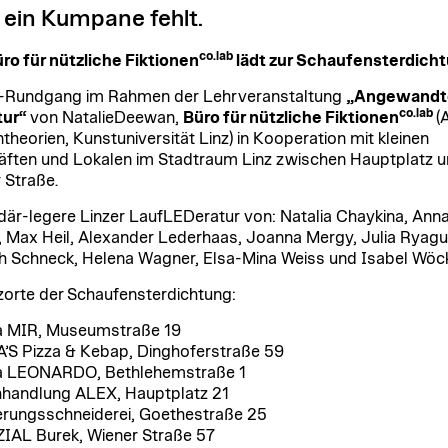
ein Kumpane fehlt.
co.lab
ro für nützliche Fiktionen
lädt zur Schaufensterdicht
r-Rundgang im Rahmen der Lehrveranstaltung
„Angewandt
co.lab
tur“
von NatalieDeewan,
Büro für nützliche Fiktionen
(
theorien, Kunstuniversität Linz) in Kooperation mit kleinen
ften und Lokalen im Stadtraum Linz zwischen Hauptplatz 
 Straße.
är-legere Linzer LaufLEDeratur von: Natalia Chaykina, Ann
, Max Heil, Alexander Lederhaas, Joanna Mergy, Julia Ryag
 Schneck, Helena Wagner, Elsa-Mina Weiss und Isabel Wöck
zorte der Schaufensterdichtung:
a MIR, Museumstraße 19
’S Pizza & Kebap, Dinghoferstraße 59
a LEONARDO, Bethlehemstraße 1
handlung ALEX, Hauptplatz 21
rungsschneiderei, Goethestraße 25
IAL Burek, Wiener Straße 57