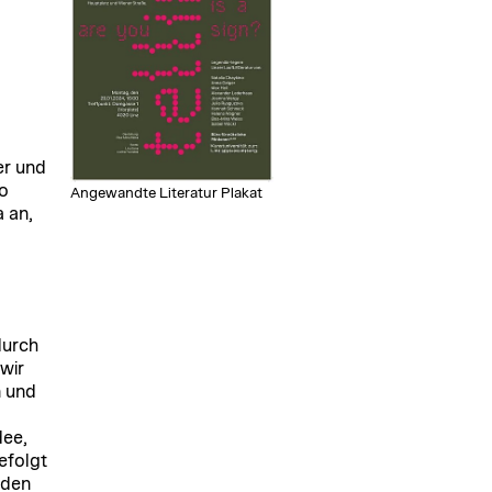
er und
wo
Angewandte Literatur Plakat
 an,
durch
wir
n und
dee,
efolgt
nden