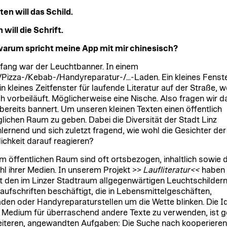
en will das Schild.
 will die Schrift.
arum spricht meine App mit mir chinesisch?
ang war der Leuchtbanner. In einem
/Pizza-/Kebab-/Handyreparatur-/...-Laden. Ein kleines Fenst
in kleines Zeitfenster für laufende Literatur auf der Straße, 
 vorbeiläuft. Möglicherweise eine Nische. Also fragen wir da
bereits bannert. Um unseren kleinen Texten einen öffentlich
lichen Raum zu geben. Dabei die Diversität der Stadt Linz
lernend und sich zuletzt fragend, wie wohl die Gesichter der
lichkeit darauf reagieren?
im öffentlichen Raum sind oft ortsbezogen, inhaltlich sowie 
hl ihrer Medien. In unserem Projekt >>
Laufliteratur<<
haben 
t den im Linzer Stadtraum allgegenwärtigen Leuchtschilder
Laufschriften beschäftigt, die in Lebensmittelgeschäften,
äden oder Handyreparaturstellen um die Wette blinken. Die I
 Medium für überraschend andere Texte zu verwenden, ist g
iteren, angewandten Aufgaben: Die Suche nach kooperiere