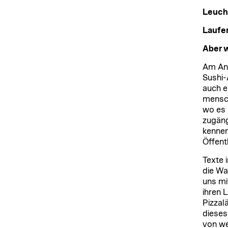
Leucht
Laufen
Aber w
Am Anf
Sushi-
auch e
mensch
wo es 
zugäng
kennen
Öffent
Texte 
die Wa
uns mi
ihren 
Pizzal
dieses
von we