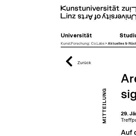
Universität
Stud
Kunst.Forschung
:
Co.Labs
>
Aktuelles & Rüc
zum
Inhalt
Zurück
Ar
MITTEILUNG
si
29. Jä
Treffp
Auf 