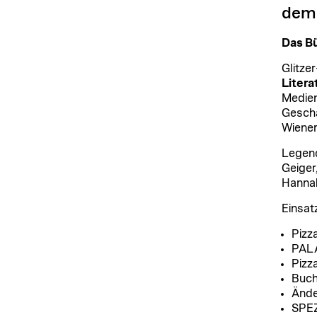
dem 
Das Bü
Glitze
Litera
Medien
Geschä
Wiener
Legend
Geiger
Hannah
Einsat
Pizz
PALA
Pizz
Buch
Ände
SPEZ