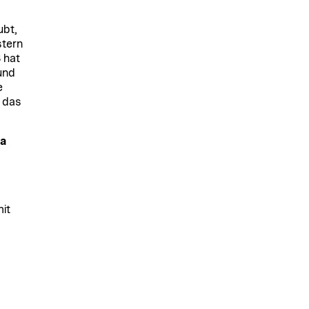
ubt,
stern
 hat
und
e
 das
na
it