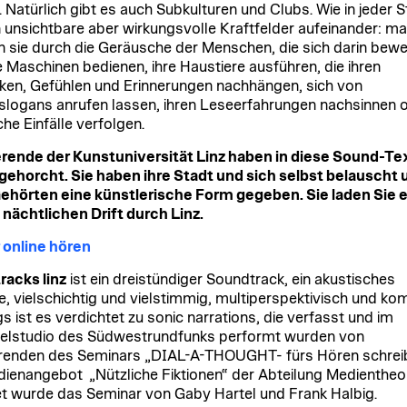
 Natürlich gibt es auch Subkulturen und Clubs. Wie in jeder S
n unsichtbare aber wirkungsvolle Kraftfelder aufeinander: ma
 sie durch die Geräusche der Menschen, die sich darin bew
re Maschinen bedienen, ihre Haustiere ausführen, die ihren
en, Gefühlen und Erinnerungen nachhängen, sich von
logans anrufen lassen, ihren Leseerfahrungen nachsinnen 
che Einfälle verfolgen.
rende der Kunstuniversität Linz haben in diese Sound-Te
gehorcht. Sie haben ihre Stadt und sich selbst belauscht 
hörten eine künstlerische Form gegeben. Sie laden Sie e
nächtlichen Drift durch Linz.
 online hören
tracks linz
ist ein dreistündiger Soundtrack, ein akustisches
e, vielschichtig und vielstimmig, multiperspektivisch und ko
s ist es verdichtet zu sonic narrations, die verfasst und im
elstudio des Südwestrundfunks performt wurden von
renden des Seminars „DIAL-A-THOUGHT- fürs Hören schrei
dienangebot „Nützliche Fiktionen“ der Abteilung Medientheor
et wurde das Seminar von Gaby Hartel und Frank Halbig.