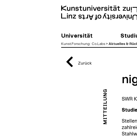
Universität
Stud
Kunst.Forschung
:
Co.Labs
>
Aktuelles & Rüc
zum
Inhalt
Zurück
ni
MITTEILUNG
SWR Ku
Studie
Stellen
zahlre
Stahlw