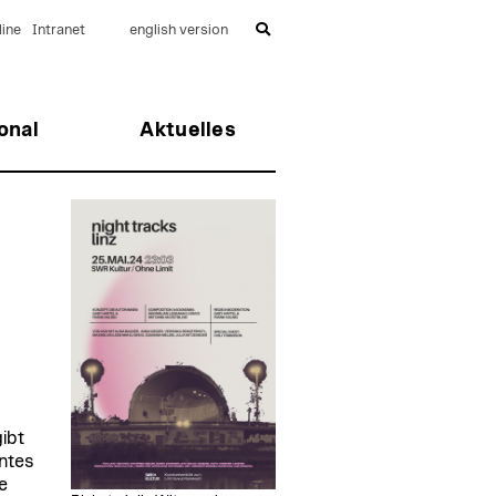
ine
Intranet
english version
onal
Aktuelles
gibt
antes
e