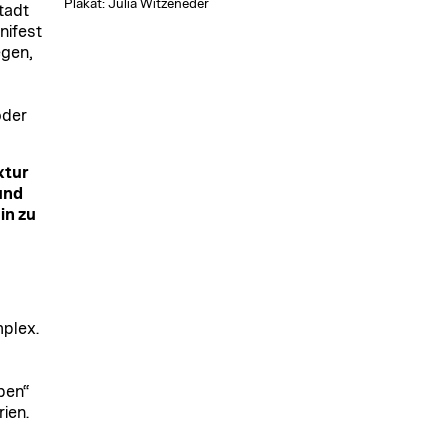
Plakat: Julia Witzeneder
tadt
nifest
egen,
oder
xtur
und
in zu
mplex.
ben“
ien.