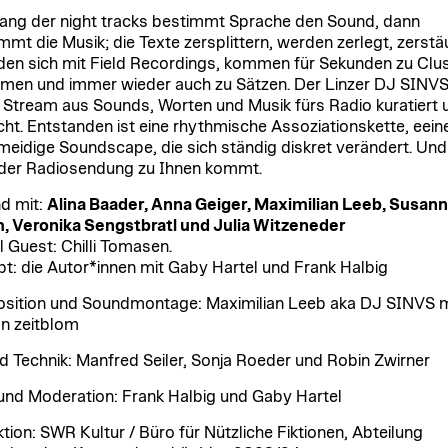
ang der night tracks bestimmt Sprache den Sound, dann
mmt die Musik; die Texte zersplittern, werden zerlegt, zerstä
den sich mit Field Recordings, kommen für Sekunden zu Clu
en und immer wieder auch zu Sätzen. Der Linzer DJ SINVS
 Stream aus Sounds, Worten und Musik fürs Radio kuratiert 
ht. Entstanden ist eine rhythmische Assoziationskette, eein
eidige Soundscape, die sich ständig diskret verändert. Und
 der Radiosendung zu Ihnen kommt.
d mit:
Alina Baader, Anna Geiger, Maximilian Leeb, Susan
 Veronika Sengstbratl und Julia Witzeneder
l Guest: Chilli Tomasen.
t: die Autor*innen mit Gaby Hartel und Frank Halbig
ition und Soundmontage: Maximilian Leeb aka DJ SINVS m
n zeitblom
d Technik: Manfred Seiler, Sonja Roeder und Robin Zwirner
und Moderation: Frank Halbig und Gaby Hartel
tion: SWR Kultur / Büro für Nützliche Fiktionen, Abteilung