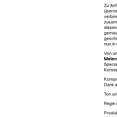
Zu Anf
überni
verbin
zusamm
diesen
gemisc
geschm
nun in
Von un
Melem,
Specia
Konzep
Kompos
Dank a
Ton un
Regie 
Produk