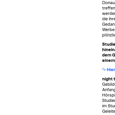
Donau.
treffe
werden
die ih
Gedank
Werbes
plötzli
Studie
hinein
dem Ge
einem 
Hier
night 
Gebild
Anfang
Hörspi
Studie
im Stu
Geleit