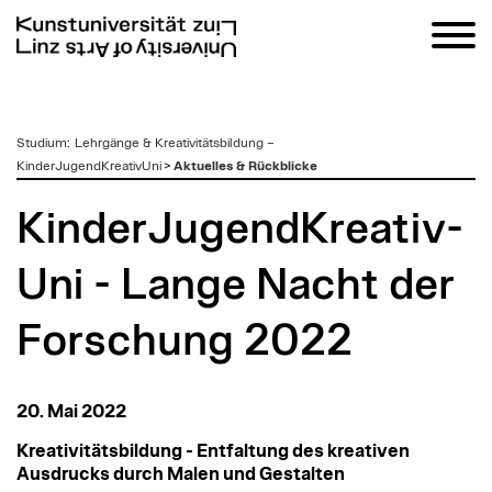
zum
Studium
:
Lehrgänge & Kreativitätsbildung –
Inhalt
KinderJugendKreativUni
>
Aktuelles & Rückblicke
KinderJugendKreativ­
Uni - Lange Nacht der
Forschung 2022
20. Mai 2022
Kreativitätsbildung - Entfaltung des kreativen
Ausdrucks durch Malen und Gestalten