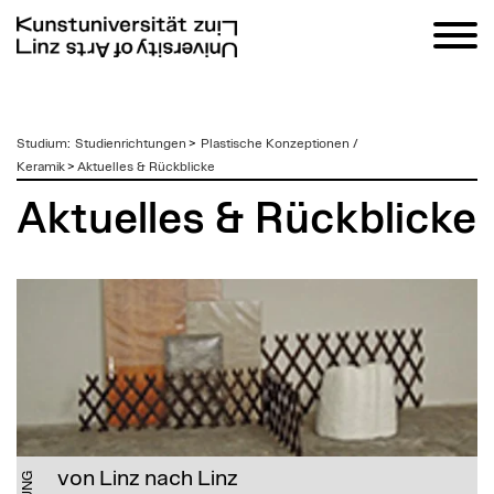
zum
Studium
:
Studienrichtungen
>
Plastische Konzeptionen /
Inhalt
Keramik
>
Aktuelles & Rückblicke
Aktuelles & Rückblicke
von Linz nach Linz