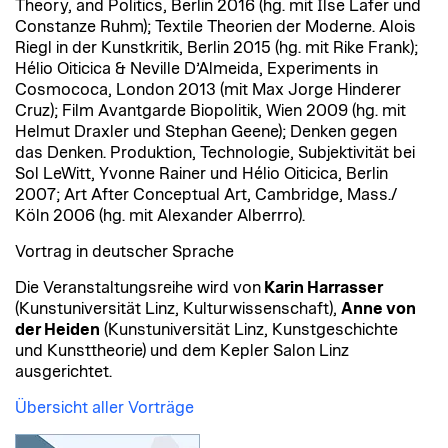
Theory, and Politics, Berlin 2016 (hg. mit Ilse Lafer und
Constanze Ruhm); Textile Theorien der Moderne. Alois
Riegl in der Kunstkritik, Berlin 2015 (hg. mit Rike Frank);
Hélio Oiticica & Neville D’Almeida, Experiments in
Cosmococa, London 2013 (mit Max Jorge Hinderer
Cruz); Film Avantgarde Biopolitik, Wien 2009 (hg. mit
Helmut Draxler und Stephan Geene); Denken gegen
das Denken. Produktion, Technologie, Subjektivität bei
Sol LeWitt, Yvonne Rainer und Hélio Oiticica, Berlin
2007; Art After Conceptual Art, Cambridge, Mass./
Köln 2006 (hg. mit Alexander Alberrro).
Vortrag in deutscher Sprache
Die Veranstaltungsreihe wird von
Karin Harrasser
(Kunstuniversität Linz, Kulturwissenschaft),
Anne von
der Heiden
(Kunstuniversität Linz, Kunstgeschichte
und Kunsttheorie) und dem Kepler Salon Linz
ausgerichtet.
Übersicht aller Vorträge