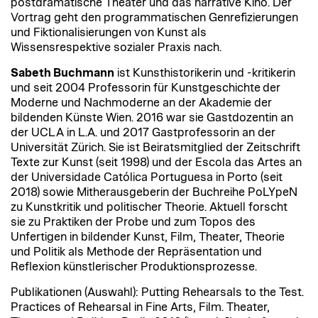
postdramatische Theater und das narrative Kino. Der
Vortrag geht den programmatischen Genrefizierungen
und Fiktionalisierungen von Kunst als
Wissensrespektive sozialer Praxis nach.
Sabeth Buchmann
ist Kunsthistorikerin und -kritikerin
und seit 2004 Professorin für Kunstgeschichte der
Moderne und Nachmoderne an der Akademie der
bildenden Künste Wien. 2016 war sie Gastdozentin an
der UCLA in L.A. und 2017 Gastprofessorin an der
Universität Zürich. Sie ist Beiratsmitglied der Zeitschrift
Texte zur Kunst (seit 1998) und der Escola das Artes an
der Universidade Católica Portuguesa in Porto (seit
2018) sowie Mitherausgeberin der Buchreihe PoLYpeN
zu Kunstkritik und politischer Theorie. Aktuell forscht
sie zu Praktiken der Probe und zum Topos des
Unfertigen in bildender Kunst, Film, Theater, Theorie
und Politik als Methode der Repräsentation und
Reflexion künstlerischer Produktionsprozesse.
Publikationen (Auswahl): Putting Rehearsals to the Test.
Practices of Rehearsal in Fine Arts, Film. Theater,