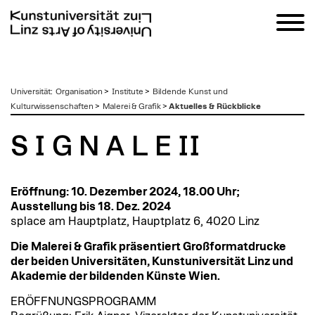
zum
Universität
:
Organisation
>
Institute
>
Bildende Kunst und
Inhalt
Kulturwissenschaften
>
Malerei & Grafik
>
Aktuelles & Rückblicke
S I G N A L E II
Eröffnung: 10. Dezember 2024, 18.00 Uhr;
Ausstellung bis 18. Dez. 2024
splace am Hauptplatz, Hauptplatz 6, 4020 Linz
Die Malerei & Grafik präsentiert Großformatdrucke
der beiden Universitäten, Kunstuniversität Linz und
Akademie der bildenden Künste Wien.
ERÖFFNUNGSPROGRAMM