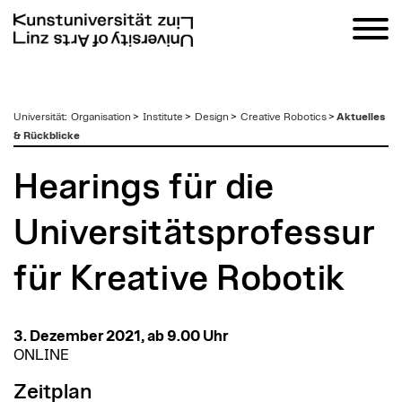
zum
Universität
:
Organisation
>
Institute
>
Design
>
Creative Robotics
>
Aktuelles
Inhalt
& Rückblicke
Hearings für die
Universitätsprofessur
für Kreative Robotik
3. Dezember 2021, ab 9.00 Uhr
ONLINE
Zeitplan