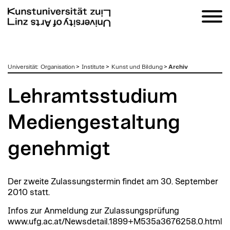
zum
Universität
:
Organisation
>
Institute
>
Kunst und Bildung
>
Archiv
Inhalt
Lehramtsstudium
Mediengestaltung
genehmigt
Der zweite Zulassungstermin findet am 30. September
2010 statt.
Infos zur Anmeldung zur Zulassungsprüfung
www.ufg.ac.at/Newsdetail.1899+M535a3676258.0.html