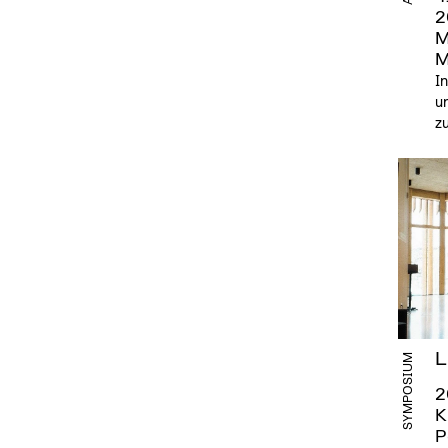
2
M
M
In
un
zu
L
SYMPOSIUM
2
K
P