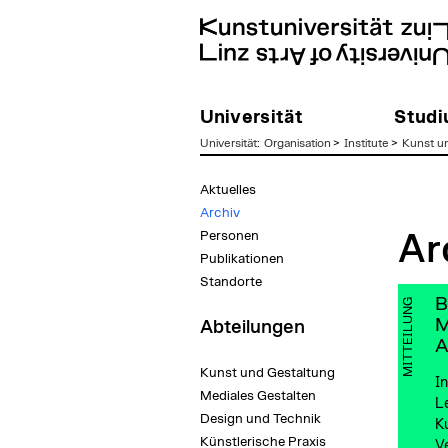
Universität
Stud
Universität
:
Organisation
>
Institute
>
Kunst u
zum
Aktuelles
Inhalt
Archiv
Personen
Ar
Publikationen
Standorte
B
MITTEILUNG
M
Abteilungen
A
Kunst und Gestaltung
In
Mediales Gestalten
L
Design und Technik
Ku
Künstlerische Praxis
Ve