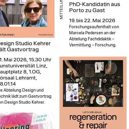
MITTEILUNG
PhD-Kandidatin aus
Porto zu Gast
19. bis 22. Mai 2026
Forschungsaufenthalt von
Marcela Pedersen an der
Abteilung Fachdidaktik –
esign Studio Kehrer
Vermittlung – Forschung.
ält Gastvortrag
1. Mai 2026, 15.30 Uhr
unstuniversität Linz,
auptplatz 8, 1.OG,
örsaal Lehramt,
8.01.14
ie Abteilung Design und
echnik lädt zum Gastvortrag
n Design Studio Kehrer.