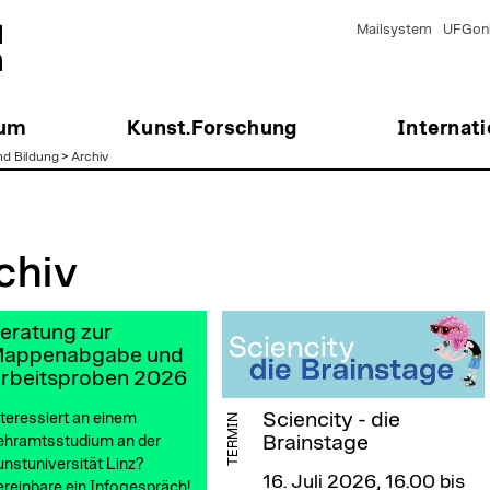
Mailsystem
UFGonl
ium
Kunst.Forschung
Internati
nd Bildung
>
Archiv
chiv
eratung zur
appenabgabe und
rbeitsproben 2026
Sciencity - die
teressiert an einem
TERMIN
Brainstage
ehramtsstudium an der
nstuniversität Linz?
16. Juli 2026, 16.00 bis
reinbare ein Infogespräch!