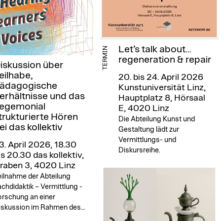
Let’s talk about...
TERMIN
regeneration & repair
iskussion über
eilhabe,
20. bis 24. April 2026
ädagogische
Kunstuniversität Linz,
erhältnisse und das
Hauptplatz 8, Hörsaal
egemonial
E, 4020 Linz
trukturierte Hören
Die Abteilung Kunst und
ei das kollektiv
Gestaltung lädt zur
Vermittlungs- und
3. April 2026, 18.30
Diskursreihe.
is 20.30
das kollektiv,
raben 3, 4020 Linz
eilnahme der Abteilung
chdidaktik – Vermittlung -
orschung an einer
iskussion im Rahmen des…