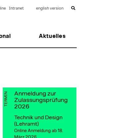
ine
Intranet
english version
onal
Aktuelles
Anmeldung zur
TERMIN
Zulassungsprüfung
2026
Technik und Design
(Lehramt)
Online Anmeldung ab 18.
März 2026