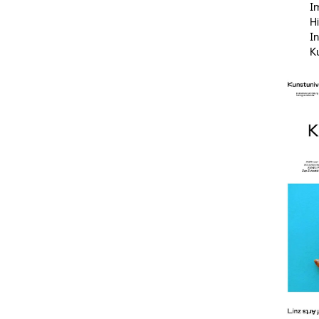
I
Hi
I
Ku