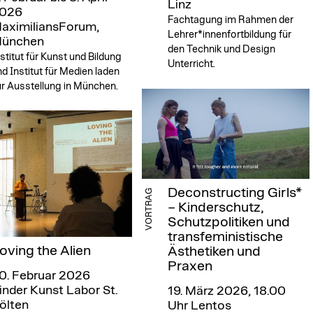
Linz
026
Fachtagung im Rahmen der
aximiliansForum,
Lehrer*innenfortbildung für
ünchen
den Technik und Design
stitut für Kunst und Bildung
Unterricht.
d Institut für Medien laden
r Ausstellung in München.
Deconstructing Girls*
VORTRAG
– Kinderschutz,
Schutzpolitiken und
transfeministische
oving the Alien
Ästhetiken und
Praxen
0. Februar 2026
inder Kunst Labor St.
19. März 2026, 18.00
ölten
Uhr
Lentos