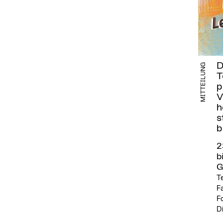
D
MITTEILUNG
T
p
V
h
s
b
2
b
G
T
Fa
F
D