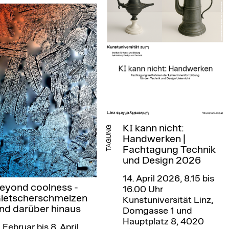
KI kann nicht:
TAGUNG
Handwerken |
Fachtagung Technik
und Design 2026
14. April 2026, 8.15 bis
eyond coolness -
16.00 Uhr
letscherschmelzen
Kunstuniversität Linz,
nd darüber hinaus
Domgasse 1 und
Hauptplatz 8, 4020
. Februar bis 8. April