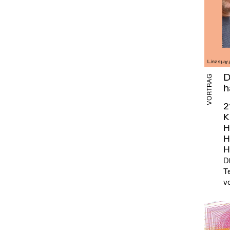
D
VORTRAG
h
2
K
H
H
H
D
T
vo