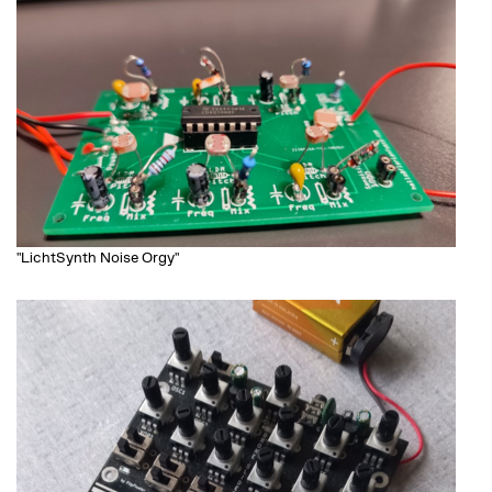
"LichtSynth Noise Orgy"