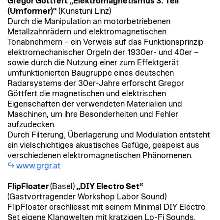
Gregor Göttfert „Elektromagnetismus 3. Teil
(Umformer)“
(Kunstuni Linz)
Durch die Manipulation an motorbetriebenen
Metallzahnrädern und elektromagnetischen
Tonabnehmern – ein Verweis auf das Funktionsprinzip
elektromechanischer Orgeln der 1930er- und 40er –
sowie durch die Nutzung einer zum Effektgerät
umfunktionierten Baugruppe eines deutschen
Radarsystems der 30er-Jahre erforscht Gregor
Göttfert die magnetischen und elektrischen
Eigenschaften der verwendeten Materialien und
Maschinen, um ihre Besonderheiten und Fehler
aufzudecken.
Durch Filterung, Überlagerung und Modulation entsteht
ein vielschichtiges akustisches Gefüge, gespeist aus
verschiedenen elektromagnetischen Phänomenen.
www.grgr.at
FlipFloater
(Basel)
„DIY Electro Set“
(Gastvortragender Workshop Labor Sound)
FlipFloater erschliesst mit seinem Minimal DIY Electro
Set eigene Klangwelten mit kratzigen Lo-Fi Sounds.