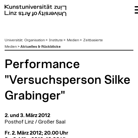
zum
Universität
:
Organisation
>
Institute
>
Medien
>
Zeitbasierte
Inhalt
Medien
>
Aktuelles & Rückblicke
Performance
"Versuchsperson Silke
Grabinger"
2. und 3. März 2012
Posthof Linz / Großer Saal
Fr. 2. März 2012; 20.00 Uhr