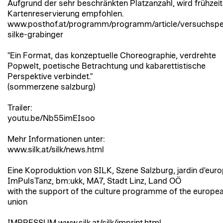
Aufgrund der sehr beschränkten Platzanzahl, wird frühze
Kartenreservierung empfohlen.
www.posthof.at/programm/programm/article/versuchsp
silke-grabinger
"Ein Format, das konzeptuelle Choreographie, verdrehte
Popwelt, poetische Betrachtung und kabarettistische
Perspektive verbindet."
(sommerzene salzburg)
Trailer:
youtu.be/Nb55imEIsoo
Mehr Informationen unter:
www.silk.at/silk/news.html
Eine Koproduktion von SILK, Szene Salzburg, jardin d'eu
ImPulsTanz, bm:ukk, MA7, Stadt Linz, Land OÖ
with the support of the culture programme of the europe
union
IMPRESSUM www.silk.at/silk/imprint.html