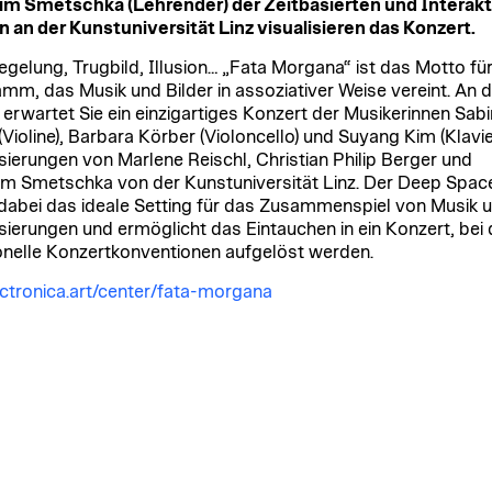
m Smetschka (Lehrender) der Zeitbasierten und Interak
 an der Kunstuniversität Linz visualisieren das Konzert.
egelung, Trugbild, Illusion… „Fata Morgana“ ist das Motto für
mm, das Musik und Bilder in assoziativer Weise vereint. An 
erwartet Sie ein einzigartiges Konzert der Musikerinnen Sab
(Violine), Barbara Körber (Violoncello) und Suyang Kim (Klavie
isierungen von Marlene Reischl, Christian Philip Berger und
m Smetschka von der Kunstuniversität Linz. Der Deep Spac
 dabei das ideale Setting für das Zusammenspiel von Musik 
isierungen und ermöglicht das Eintauchen in ein Konzert, bei
ionelle Konzertkonventionen aufgelöst werden.
ectronica.art/center/fata-morgana