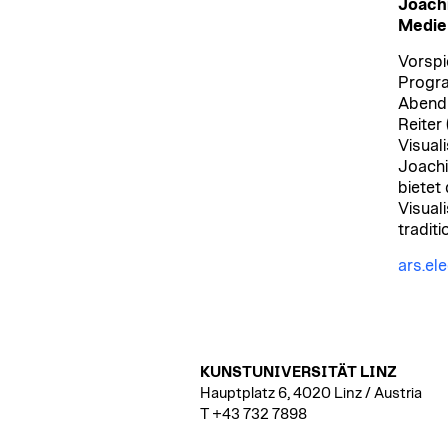
Joachi
Medien
Vorspi
Progra
Abend 
Reiter 
Visual
Joachi
bietet
Visual
tradit
ars.el
KUNSTUNIVERSITÄT LINZ
Hauptplatz 6, 4020 Linz / Austria
T +43 732 7898