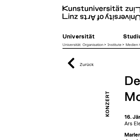
Universität
Stud
Universität
:
Organisation
>
Institute
>
Medien
zum
Inhalt
Zurück
De
KONZERT
Mo
16. Jä
Ars El
Marlen