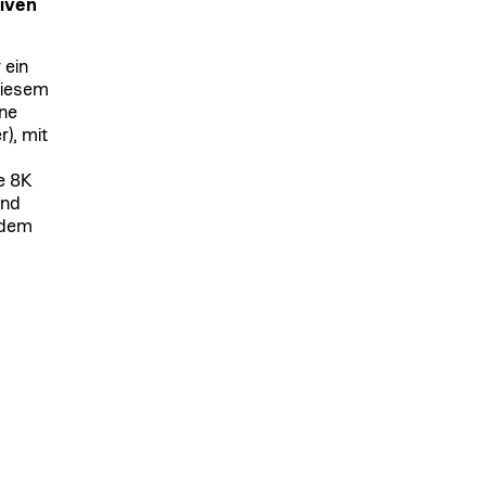
tiven
 ein
diesem
ine
r), mit
e 8K
und
 dem