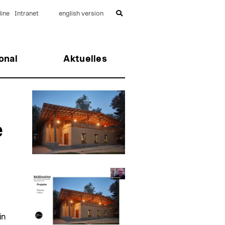
ine
Intranet
english version
onal
Aktuelles
e
in