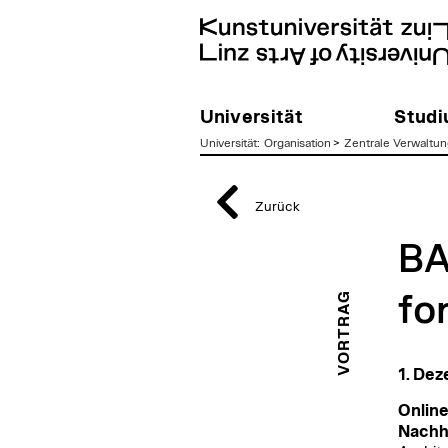
Universität
Stud
Universität
:
Organisation
>
Zentrale Verwaltun
zum
Inhalt
Zurück
BA
VORTRAG
fo
1. De
Online
Nachha