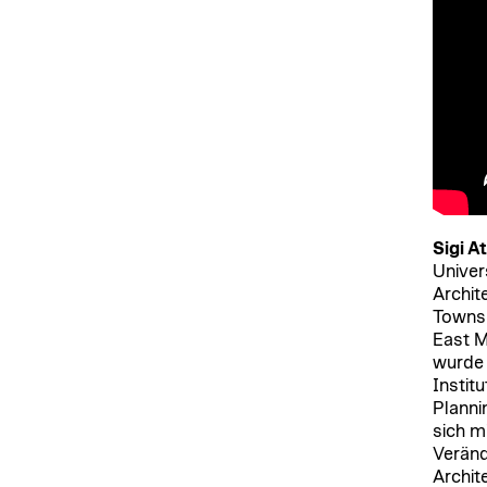
Sigi A
Univer
Archit
Townsh
East M
wurde 
Institu
Planni
sich m
Veränd
Archit