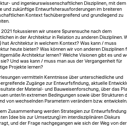
ektur- und ingenieurswissenschaftlichen Disziplinen, mit dem 
le und zukünftige Entwurfsherausforderungen im breiteren
schaftlichen Kontext fachübergreifend und grundlegend zu
iten.
2021 fokussieren wir unsere Spurensuche nach dem
lichen in der Architektur in Relation zu anderen Disziplinen. 
n) hat Architektur in welchem Kontext? Was kann / muss
ektur heute bieten? Was können wir von anderen Disziplinen f
eitgemäße Architektur lernen? Welche Visionen gibt es und w
 sie? Und was kann / muss man aus der Vergangenheit für
tige Projekte lernen?
rlesungen vermitteln Kenntnisse über unterschiedliche und
ergreifende Zugänge zur Entwurfsfindung, aktuelle Entwick
sultate der Material- und Bauweisenforschung, über das Pl
uen unter/in extremen Bedingungen sowie über Strukturen d
nd von wechselnden Parametern verändern bzw. entwickeln
sem Zusammenhang werden Strategien zur Entwurfsfindung
sten Idee bis zur Umsetzung) im interdisziplinären Diskurs
fragt, und der Frage nachgegangen wie sich der Weg von der