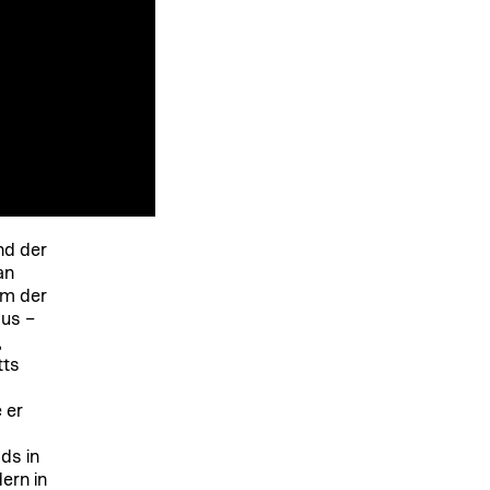
nd der
an
em der
us –
,
tts
 er
ds in
ern in