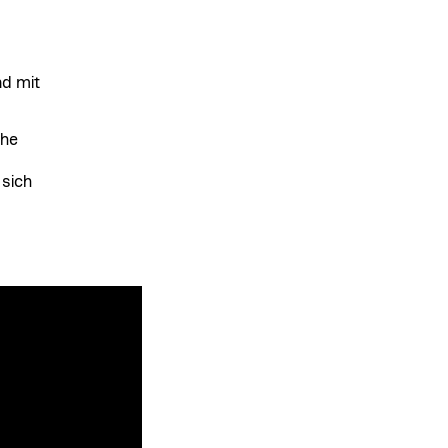
nd mit
che
 sich