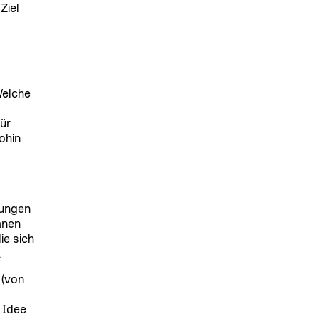
Ziel
Welche
ür
ohin
lungen
anen
ie sich
.
 (von
 Idee