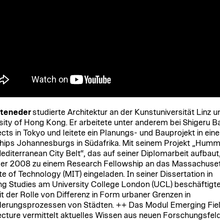
tteneder
studierte Architektur an der Kunstuniversität Linz u
sity of Hong Kong. Er arbeitete unter anderem bei Shigeru B
ects in Tokyo und leitete ein Planungs- und Bauprojekt in ein
ips Johannesburgs in Südafrika. Mit seinem Projekt „Humm
editerranean City Belt“, das auf seiner Diplomarbeit aufbaut
er 2008 zu einem Research Fellowship an das Massachuse
te of Technology (MIT) eingeladen. In seiner Dissertation in
ng Studies am University College London (UCL) beschäftigte
it der Rolle von Differenz in Form urbaner Grenzen in
erungsprozessen von Städten. ++ Das Modul Emerging Fiel
ecture vermittelt aktuelles Wissen aus neuen Forschungsfeld