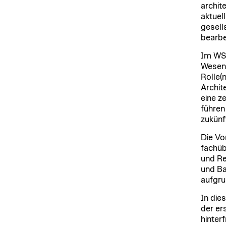
archit
aktuel
gesell
bearbe
Im WS 
Wesent
Rolle(
Archit
eine z
führen
zukünf
Die Vo
fachüb
und Re
und Ba
aufgru
In die
der er
hinter