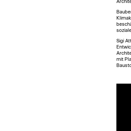
Archit
Bauber
Klimak
beschä
sozial
Sigi A
Entwic
Archit
mit Pl
Bausto