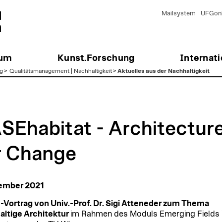
Mailsystem
UFGonl
ium
Kunst.Forschung
Internati
g
>
Qualitätsmanagement | Nachhaltigkeit
>
Aktuelles aus der Nachhaltigkeit
SEhabitat - Architectur
r Change
zember 2021
-Vortrag von Univ.-Prof. Dr. Sigi Atteneder zum Thema
ltige Architektur
im Rahmen des Moduls Emerging Fields 