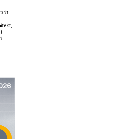
tadt
itekt,
)
nd