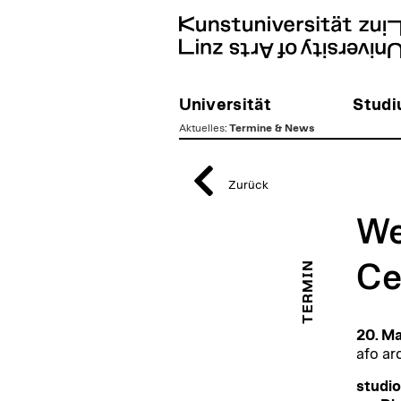
Universität
Stud
Aktuelles
:
Termine & News
zum
Inhalt
Zurück
We
TERMIN
Ce
20. Ma
afo ar
studio