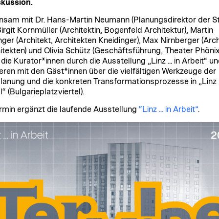
skussion.
sam mit Dr. Hans-Martin Neumann (Planungsdirektor der S
Birgit Kornmüller (Architektin, Bogenfeld Architektur), Martin
nger (Architekt, Architekten Kneidinger), Max Nirnberger (Arch
itekten) und Olivia Schütz (Geschäftsführung, Theater Phönix
 die Kurator*innen durch die Ausstellung „Linz … in Arbeit“ u
ieren mit den Gäst*innen über die vielfältigen Werkzeuge der
lanung und die konkreten Transformationsprozesse in „Linz
“ (Bulgarieplatzviertel).
rmin ergänzt die laufende Ausstellung
“Linz ... in Arbeit”
.