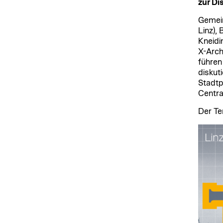
zur Di
Gemein
Linz), 
Kneidi
X-Arch
führen
diskut
Stadtp
Central
Der Te