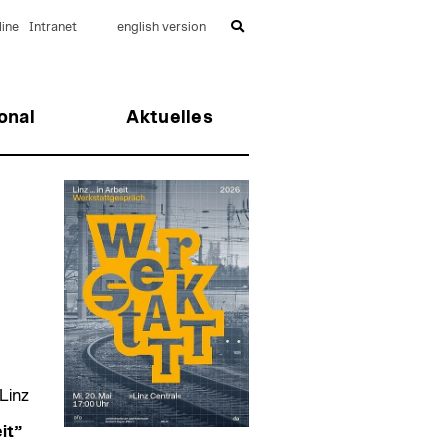
ine
Intranet
english version
onal
Aktuelles
Linz
it”