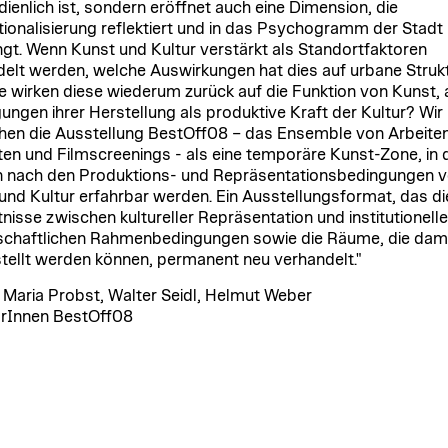
ienlich ist, sondern eröffnet auch eine Dimension, die
utionalisierung reflektiert und in das Psychogramm der Stadt
ngt. Wenn Kunst und Kultur verstärkt als Standortfaktoren
elt werden, welche Auswirkungen hat dies auf urbane Struk
e wirken diese wiederum zurück auf die Funktion von Kunst, 
ungen ihrer Herstellung als produktive Kraft der Kultur? Wir
hen die Ausstellung BestOff08 – das Ensemble von Arbeiten
ten und Filmscreenings - als eine temporäre Kunst-Zone, in d
 nach den Produktions- und Repräsentationsbedingungen 
und Kultur erfahrbar werden. Ein Ausstellungsformat, das di
tnisse zwischen kultureller Repräsentation und institutionelle
schaftlichen Rahmenbedingungen sowie die Räume, die dam
tellt werden können, permanent neu verhandelt."
 Maria Probst, Walter Seidl, Helmut Weber
rInnen BestOff08