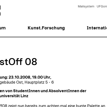
Mailsystem
UFGonl
ium
Kunst.Forschung
Internati
stOff 08
ung: 23.10.2008, 19.00 Uhr,
gebäude Ost, Hauptplatz 5 - 6
ten von StudentInnen und AbsolventInnen der
niversität Linz
f08 zeigt nun bereits zum achten mal eine bunte Palette an