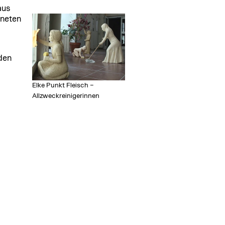
aus
hneten
den
Elke Punkt Fleisch –
Allzweckreinigerinnen