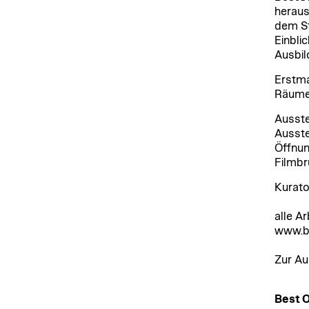
heraus
dem St
Einblic
Ausbil
Erstma
Räumen
Ausste
Ausste
Öffnun
Filmbr
Kurato
alle Ar
www.be
Zur Au
Best 