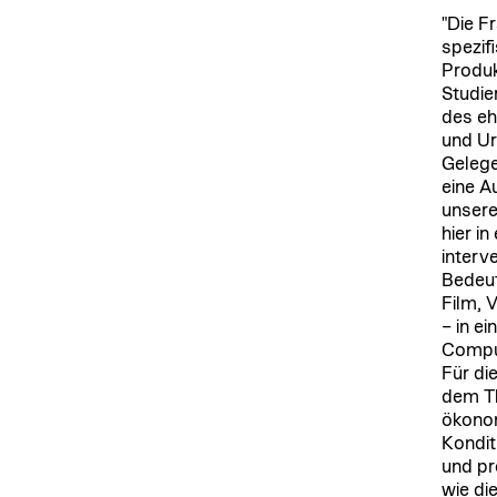
"Die F
spezif
Produk
Studie
des eh
und Ur
Gelege
eine A
unsere
hier i
interve
Bedeut
Film, 
– in e
Comput
Für die
dem Th
ökonom
Kondit
und pr
wie di