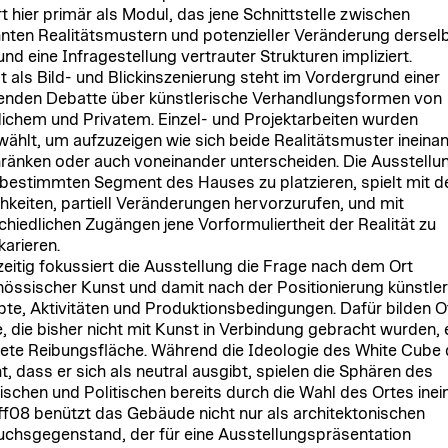
rt hier primär als Modul, das jene Schnittstelle zwischen
ten Realitätsmustern und potenzieller Veränderung dersel
und eine Infragestellung vertrauter Strukturen impliziert.
ät als Bild- und Blickinszenierung steht im Vordergrund einer
enden Debatte über künstlerische Verhandlungsformen von
lichem und Privatem. Einzel- und Projektarbeiten wurden
ählt, um aufzuzeigen wie sich beide Realitätsmuster ineina
ränken oder auch voneinander unterscheiden. Die Ausstellun
bestimmten Segment des Hauses zu platzieren, spielt mit d
hkeiten, partiell Veränderungen hervorzurufen, und mit
chiedlichen Zugängen jene Vorformuliertheit der Realität zu
karieren.
zeitig fokussiert die Ausstellung die Frage nach dem Ort
nössischer Kunst und damit nach der Positionierung künstler
te, Aktivitäten und Produktionsbedingungen. Dafür bilden O
 die bisher nicht mit Kunst in Verbindung gebracht wurden, 
ete Reibungsfläche. Während die Ideologie des White Cube 
t, dass er sich als neutral ausgibt, spielen die Sphären des
ischen und Politischen bereits durch die Wahl des Ortes inei
f08 benützt das Gebäude nicht nur als architektonischen
chsgegenstand, der für eine Ausstellungspräsentation