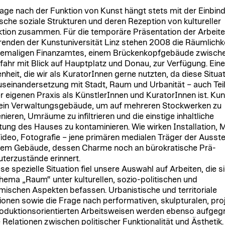
rage nach der Funktion von Kunst hängt stets mit der Einbind
ische soziale Strukturen und deren Rezeption von kultureller
tion zusammen. Für die temporäre Präsentation der Arbeite
renden der Kunstuniversität Linz stehen 2008 die Räumlichk
emaligen Finanzamtes, einem Brückenkopfgebäude zwische
fahr mit Blick auf Hauptplatz und Donau, zur Verfügung. Eine
nheit, die wir als KuratorInnen gerne nutzten, da diese Situat
useinandersetzung mit Stadt, Raum und Urbanität – auch Tei
r eigenen Praxis als KünstlerInnen und KuratorInnen ist. Kuns
n ein Verwaltungsgebäude, um auf mehreren Stockwerken zu
nieren, Umräume zu infiltrieren und die einstige inhaltliche
ung des Hauses zu kontaminieren. Wie wirken Installation, M
Video, Fotografie – jene primären medialen Träger der Ausste
inem Gebäude, dessen Charme noch an bürokratische Prä-
erzustände erinnert.
se spezielle Situation fiel unsere Auswahl auf Arbeiten, die s
ema „Raum“ unter kulturellen, sozio-politischen und
ischen Aspekten befassen. Urbanistische und territoriale
ionen sowie die Frage nach performativen, skulpturalen, pro
oduktionsorientierten Arbeitsweisen werden ebenso aufgegri
e Relationen zwischen politischer Funktionalität und Ästhetik