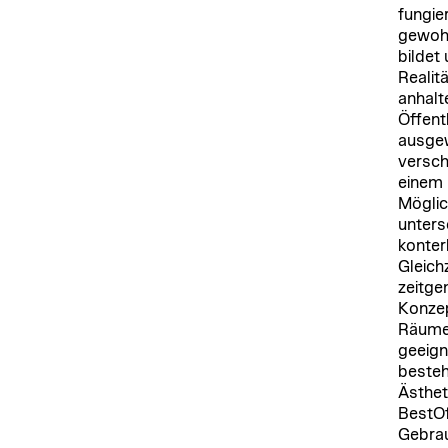
fungie
gewohn
bildet 
Realit
anhalt
Öffent
ausgew
versch
einem 
Möglic
unters
konter
Gleich
zeitge
Konzep
Räume,
geeign
besteh
Ästhet
BestOf
Gebrau