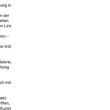
ung in
n der
eiten
n Linz
ion –
l
t tritt
alerei,
llung
ich mit
jekt-
ffen,
. Kunst