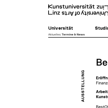
Universität
Stud
Aktuelles
:
Termine & News
zum
Inhalt
Be
AUSSTELLUNG
Eröffn
Finanz
Arbei
Kunstu
BestOf