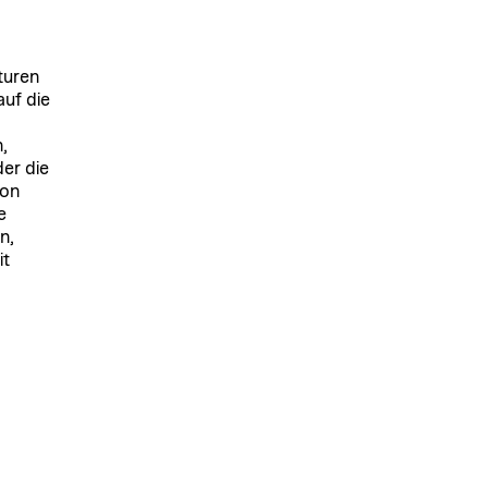
turen
auf die
,
er die
von
e
n,
it