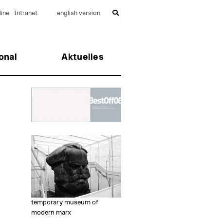
ine
Intranet
english version
onal
Aktuelles
temporary museum of
modern marx