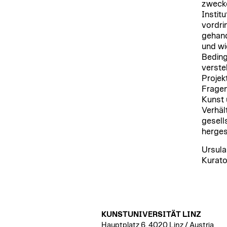
zweckd
Instit
vordri
gehand
und wi
Beding
verste
Projek
Fragen
Kunst 
Verhäl
gesell
herges
Ursula
Kurato
KUNSTUNIVERSITÄT LINZ
Hauptplatz 6, 4020 Linz / Austria