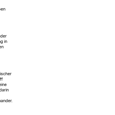
ben
nder
g in
en
ischer
ff
eine
darin
nander.