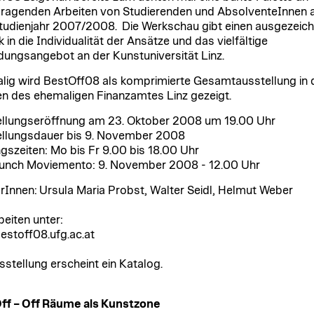
ragenden Arbeiten von Studierenden und AbsolventeInnen 
udienjahr 2007/2008. Die Werkschau gibt einen ausgezeic
k in die Individualität der Ansätze und das vielfältige
dungsangebot an der Kunstuniversität Linz.
lig wird BestOff08 als komprimierte Gesamtausstellung in 
 des ehemaligen Finanzamtes Linz gezeigt.
llungseröffnung am 23. Oktober 2008 um 19.00 Uhr
llungsdauer bis 9. November 2008
gszeiten: Mo bis Fr 9.00 bis 18.00 Uhr
unch Moviemento: 9. November 2008 - 12.00 Uhr
rInnen:
Ursula Maria Probst, Walter Seidl, Helmut Weber
beiten unter:
stoff08.ufg.ac.at
sstellung erscheint ein Katalog.
Off
–
Off R
ä
ume als Kunstzone