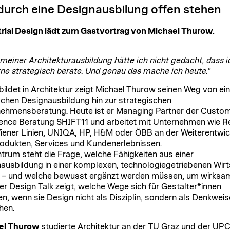
durch eine Designausbilung offen stehen
rial Design lädt zum Gastvortrag von Michael Thurow.
meiner Architekturausbildung hätte ich nicht gedacht, dass 
ne strategisch berate. Und genau das mache ich heute."
ildet in Architektur zeigt Michael
Thurow
seinen Weg von ein
schen Designausbildung hin zur strategischen
ehmensberatung. Heute ist er Managing Partner der Custo
ence Beratung SHIFT11 und arbeitet mit Unternehmen wie R
Wiener Linien, UNIQA, HP, H&M oder ÖBB an der Weiterentwi
odukten, Services und Kundenerlebnissen.
trum steht die Frage, welche Fähigkeiten aus einer
ausbildung in einer komplexen, technologiegetriebenen Wirt
 – und welche bewusst ergänzt werden müssen, um wirksa
Der Design Talk zeigt, welche Wege sich für Gestalter*innen
en, wenn sie Design nicht als Disziplin, sondern als Denkweis
hen.
el
Thurow
studierte Architektur an der TU Graz und der UP