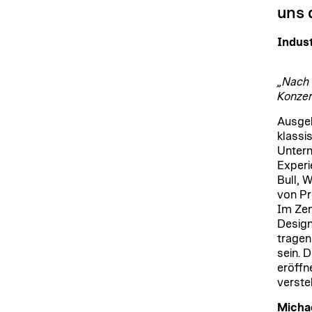
uns 
Indust
„Nach 
Konzer
Ausgeb
klassi
Untern
Experi
Bull, 
von Pr
Im Zen
Design
tragen
sein. 
eröffn
verste
Micha