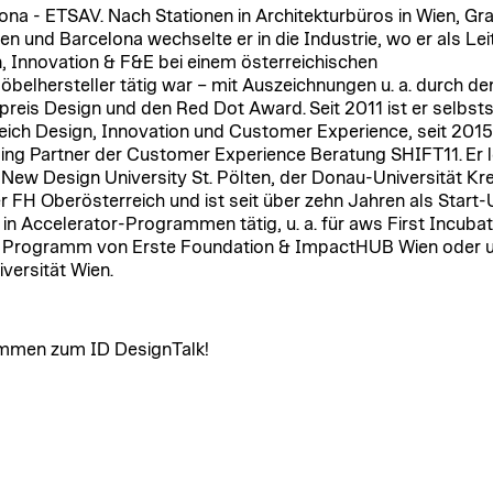
ona - ETSAV. Nach Stationen in Architekturbüros in Wien, Gra
n und Barcelona wechselte er in die Industrie, wo er als Leit
, Innovation & F&E bei einem österreichischen
belhersteller tätig war – mit Auszeichnungen u. a. durch de
preis Design und den Red Dot Award.
Seit 2011 ist er selbst
eich Design, Innovation und Customer Experience, seit 2015
ng Partner der Customer Experience Beratung SHIFT11. Er l
 New Design University St. Pölten, der Donau-Universität K
r FH Oberösterreich und ist seit über zehn Jahren als Start
in Accelerator-Programmen tätig, u. a. für aws First Incubat
Programm von Erste Foundation & ImpactHUB Wien oder u:
iversität Wien.
mmen zum ID DesignTalk!