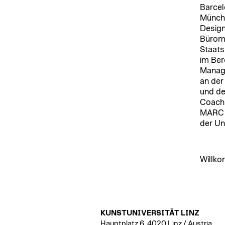
Barcel
Münche
Design
Büromö
Staats
im Ber
Managi
an der
und de
Coach 
MARC 
der Un
Willko
KUNSTUNIVERSITÄT LINZ
Hauptplatz 6, 4020 Linz / Austria