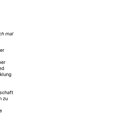
ich mal
er
mer
ed
cklung
schaft
m zu
e
C