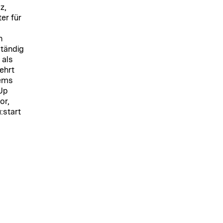
z,
er für
n
ständig
 als
ehrt
rems
-Up
or,
start