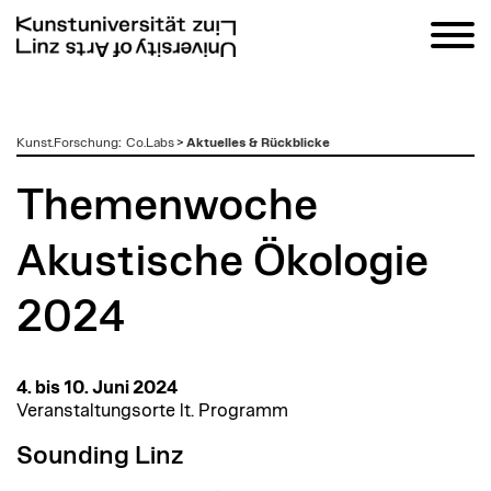
zum
Kunst.Forschung
:
Co.Labs
>
Aktuelles & Rückblicke
Inhalt
Themenwoche
Akustische Ökologie
2024
4. bis 10. Juni 2024
Veranstaltungsorte lt. Programm
Sounding Linz