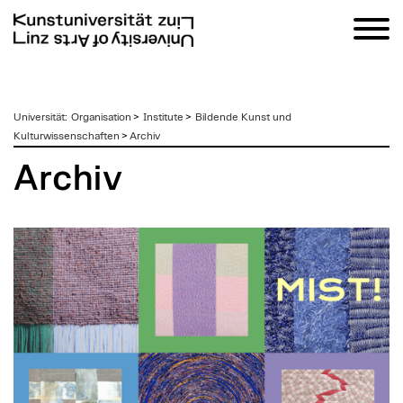
zum
Universität
:
Organisation
>
Institute
>
Bildende Kunst und
Inhalt
Kulturwissenschaften
>
Archiv
Archiv