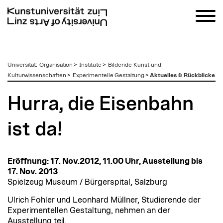
zum
Universität
:
Organisation
>
Institute
>
Bildende Kunst und
Inhalt
Kulturwissenschaften
>
Experimentelle Gestaltung
>
Aktuelles & Rückblicke
Hurra, die Eisenbahn
ist da!
Eröffnung: 17. Nov.2012, 11.00 Uhr, Ausstellung bis
17. Nov. 2013
Spielzeug Museum / Bürgerspital, Salzburg
Ulrich Fohler und Leonhard Müllner, Studierende der
Experimentellen Gestaltung, nehmen an der
Ausstellung teil.