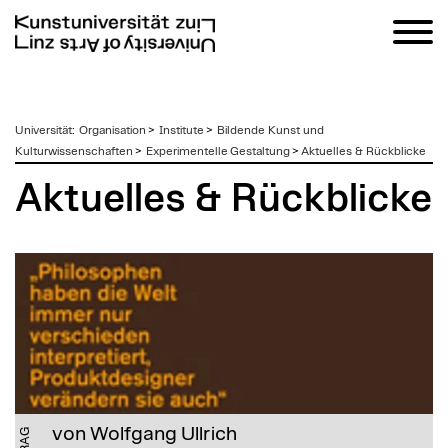
zum
Universität
:
Organisation
>
Institute
>
Bildende Kunst und
Inhalt
Kulturwissenschaften
>
Experimentelle Gestaltung
>
Aktuelles & Rückblicke
Aktuelles & Rückblicke
von Wolfgang Ullrich